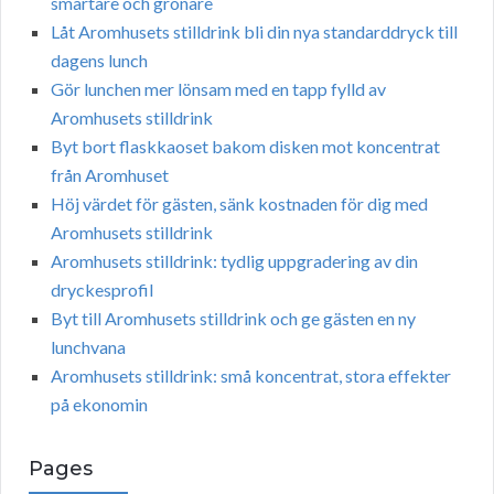
smartare och grönare
Låt Aromhusets stilldrink bli din nya standarddryck till
dagens lunch
Gör lunchen mer lönsam med en tapp fylld av
Aromhusets stilldrink
Byt bort flaskkaoset bakom disken mot koncentrat
från Aromhuset
Höj värdet för gästen, sänk kostnaden för dig med
Aromhusets stilldrink
Aromhusets stilldrink: tydlig uppgradering av din
dryckesprofil
Byt till Aromhusets stilldrink och ge gästen en ny
lunchvana
Aromhusets stilldrink: små koncentrat, stora effekter
på ekonomin
Pages