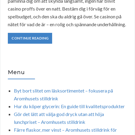
påminna dig om att skynda långsamt, ingen har blivit
casino proffs över en natt. Bestäm dig i förväg för en
spelbudget, och den ska du aldrig gå över. Se casinon på
nätet för vad de är – en rolig och spännande underhållning.
CONTINUE READING
Menu
Byt bort slitet om läsksortimentet – fokusera på
Aromhusets stilldrink
Hur du köper glycerin: En guide till kvalitetsprodukter
Gör det lätt att välja god dryck utan att höja
lunchpriset – Aromhusets stilldrink
Färre flaskor, mer vinst – Aromhusets stilldrink för