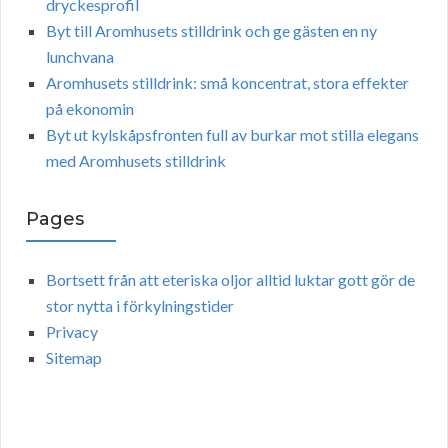
dryckesprofil
Byt till Aromhusets stilldrink och ge gästen en ny
lunchvana
Aromhusets stilldrink: små koncentrat, stora effekter
på ekonomin
Byt ut kylskåpsfronten full av burkar mot stilla elegans
med Aromhusets stilldrink
Pages
Bortsett från att eteriska oljor alltid luktar gott gör de
stor nytta i förkylningstider
Privacy
Sitemap