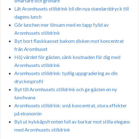
smartare och grönare
Låt Aromhusets stilldrink bli din nya standarddryck till
dagens lunch
Gör lunchen mer lönsam med en tapp fylld av
Aromhusets stilldrink
Byt bort flaskkaoset bakom disken mot koncentrat
från Aromhuset
Höj värdet för gästen, sänk kostnaden för dig med
Aromhusets stilldrink
Aromhusets stilldrink: tydlig uppgradering av din
dryckesprofil
Byt till Aromhusets stilldrink och ge gästen en ny
lunchvana
Aromhusets stilldrink: små koncentrat, stora effekter
på ekonomin
Byt ut kylskåpsfronten full av burkar mot stilla elegans
med Aromhusets stilldrink