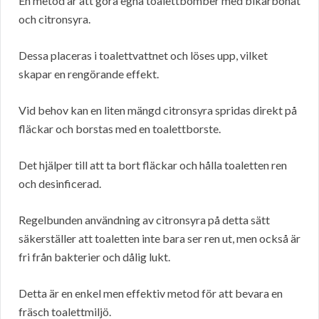
En metod är att göra egna toalettbomber med bikarbonat
och citronsyra.
Dessa placeras i toalettvattnet och löses upp, vilket
skapar en rengörande effekt.
Vid behov kan en liten mängd citronsyra spridas direkt på
fläckar och borstas med en toalettborste.
Det hjälper till att ta bort fläckar och hålla toaletten ren
och desinficerad.
Regelbunden användning av citronsyra på detta sätt
säkerställer att toaletten inte bara ser ren ut, men också är
fri från bakterier och dålig lukt.
Detta är en enkel men effektiv metod för att bevara en
fräsch toalettmiljö.