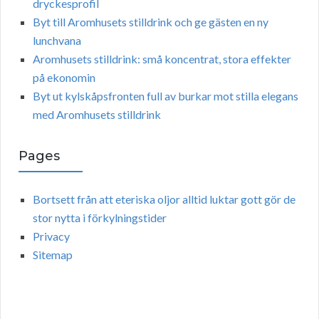
dryckesprofil
Byt till Aromhusets stilldrink och ge gästen en ny
lunchvana
Aromhusets stilldrink: små koncentrat, stora effekter
på ekonomin
Byt ut kylskåpsfronten full av burkar mot stilla elegans
med Aromhusets stilldrink
Pages
Bortsett från att eteriska oljor alltid luktar gott gör de
stor nytta i förkylningstider
Privacy
Sitemap