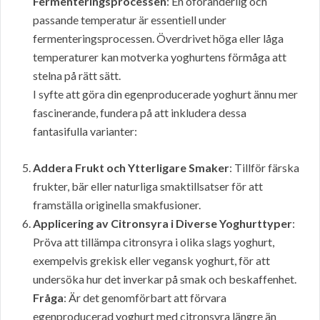
Fermenteringsprocessen
: En oföränderlig och
passande temperatur är essentiell under
fermenteringsprocessen. Överdrivet höga eller låga
temperaturer kan motverka yoghurtens förmåga att
stelna på rätt sätt.
I syfte att göra din egenproducerade yoghurt ännu mer
fascinerande, fundera på att inkludera dessa
fantasifulla varianter:
Addera Frukt och Ytterligare Smaker
: Tillför färska
frukter, bär eller naturliga smaktillsatser för att
framställa originella smakfusioner.
Applicering av Citronsyra i Diverse Yoghurttyper
:
Pröva att tillämpa citronsyra i olika slags yoghurt,
exempelvis grekisk eller vegansk yoghurt, för att
undersöka hur det inverkar på smak och beskaffenhet.
Fråga
: Är det genomförbart att förvara
egenproducerad yoghurt med citronsyra längre än