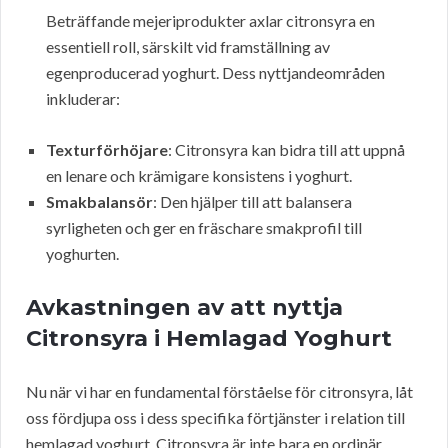
Beträffande mejeriprodukter axlar citronsyra en
essentiell roll, särskilt vid framställning av
egenproducerad yoghurt. Dess nyttjandeområden
inkluderar:
Texturförhöjare
: Citronsyra kan bidra till att uppnå
en lenare och krämigare konsistens i yoghurt.
Smakbalansör
: Den hjälper till att balansera
syrligheten och ger en fräschare smakprofil till
yoghurten.
Avkastningen av att nyttja
Citronsyra i Hemlagad Yoghurt
Nu när vi har en fundamental förståelse för citronsyra, låt
oss fördjupa oss i dess specifika förtjänster i relation till
hemlagad yoghurt. Citronsyra är inte bara en ordinär