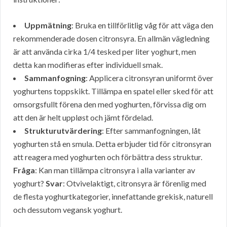
Uppmätning
: Bruka en tillförlitlig våg för att väga den
rekommenderade dosen citronsyra. En allmän vägledning
är att använda cirka 1/4 tesked per liter yoghurt, men
detta kan modifieras efter individuell smak.
Sammanfogning
: Applicera citronsyran uniformt över
yoghurtens toppskikt. Tillämpa en spatel eller sked för att
omsorgsfullt förena den med yoghurten, förvissa dig om
att den är helt uppløst och jämt fördelad.
Strukturutvärdering
: Efter sammanfogningen, låt
yoghurten stå en smula. Detta erbjuder tid för citronsyran
att reagera med yoghurten och förbättra dess struktur.
Fråga
: Kan man tillämpa citronsyra i alla varianter av
yoghurt?
Svar
: Otvivelaktigt, citronsyra är förenlig med
de flesta yoghurtkategorier, innefattande grekisk, naturell
och dessutom vegansk yoghurt.