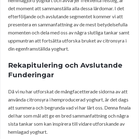
hemmagjord yoghurt och avvärjer frekventa felsteg, är
det moment att sammanställa alla dessa lärdomar. I det
efterföljande och avslutande segmentet kommer vi att
presentera en sammanfattning av de mest betydelsefulla
momenten och dela med oss av några slutliga tankar samt
uppmuntran att fortsätta utforska bruket av citronsyra i
din egenframställda yoghurt.
Rekapitulering och Avslutande
Funderingar
Då vi nu har utforskat de mångfacetterade sidorna av att
använda citronsyra i hemproducerad yoghurt, är det dags
att summera och begrunda vad vi har lärt oss. Denna finala
del har som mål att ge en bred sammanfattning och några
sista tankar som kan inspirera till vidare utforskande av
hemlagad yoghurt.