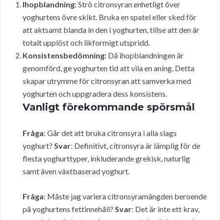
Ihopblandning
: Strö citronsyran enhetligt över
yoghurtens övre skikt. Bruka en spatel eller sked för
att aktsamt blanda in den i yoghurten, tillse att den är
totalt upplöst och likformigt utspridd.
Konsistensbedömning
: Då ihopblandningen är
genomförd, ge yoghurten tid att vila en aning. Detta
skapar utrymme för citronsyran att samverka med
yoghurten och uppgradera dess konsistens.
Vanligt förekommande spörsmål
Fråga
: Går det att bruka citronsyra i alla slags
yoghurt?
Svar
: Definitivt, citronsyra är lämplig för de
flesta yoghurttyper, inkluderande grekisk, naturlig
samt även växtbaserad yoghurt.
Fråga
: Måste jag variera citronsyramängden beroende
på yoghurtens fettinnehåll?
Svar
: Det är inte ett krav,