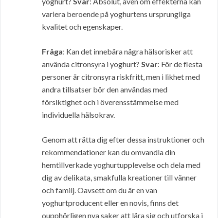
yoghurt?
Svar
: Absolut, även om effekterna kan
variera beroende på yoghurtens ursprungliga
kvalitet och egenskaper.
Fråga
: Kan det innebära några hälsorisker att
använda citronsyra i yoghurt?
Svar
: För de flesta
personer är citronsyra riskfritt, men i likhet med
andra tillsatser bör den användas med
försiktighet och i överensstämmelse med
individuella hälsokrav.
Genom att rätta dig efter dessa instruktioner och
rekommendationer kan du omvandla din
hemtillverkade yoghurtupplevelse och dela med
dig av delikata, smakfulla kreationer till vänner
och familj. Oavsett om du är en van
yoghurtproducent eller en novis, finns det
oupphörligen nya saker att lära sig och utforska i