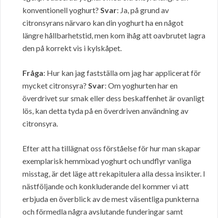
konventionell yoghurt?
Svar
: Ja, på grund av
citronsyrans närvaro kan din yoghurt ha en något
längre hållbarhetstid, men kom ihåg att oavbrutet lagra
den på korrekt vis i kylskåpet.
Fråga
: Hur kan jag fastställa om jag har applicerat för
mycket citronsyra?
Svar
: Om yoghurten har en
överdrivet sur smak eller dess beskaffenhet är ovanligt
lös, kan detta tyda på en överdriven användning av
citronsyra.
Efter att ha tillägnat oss förståelse för hur man skapar
exemplarisk hemmixad yoghurt och undflyr vanliga
misstag, är det läge att rekapitulera alla dessa insikter. I
nästföljande och konkluderande del kommer vi att
erbjuda en överblick av de mest väsentliga punkterna
och förmedla några avslutande funderingar samt