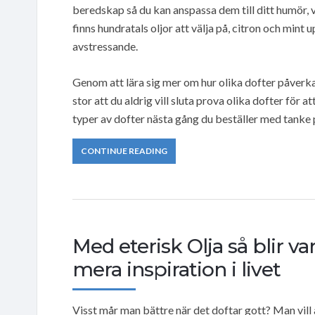
beredskap så du kan anspassa dem till ditt humör, 
finns hundratals oljor att välja på, citron och min
avstressande.
Genom att lära sig mer om hur olika dofter påverkar 
stor att du aldrig vill sluta prova olika dofter för a
typer av dofter nästa gång du beställer med tanke på
CONTINUE READING
Med eterisk Olja så blir va
mera inspiration i livet
Visst mår man bättre när det doftar gott? Man vill a