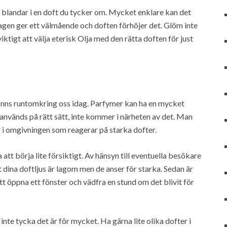
blandar i en doft du tycker om. Mycket enklare kan det
sagen ger ett välmående och doften förhöjer det. Glöm inte
iktigt att välja eterisk Olja med den rätta doften för just
finns runtomkring oss idag. Parfymer kan ha en mycket
 används på rätt sätt, inte kommer i närheten av det. Man
r i omgivningen som reagerar på starka dofter.
att börja lite försiktigt. Av hänsyn till eventuella besökare
att dina doftljus är lagom men de anser för starka. Sedan är
tt öppna ett fönster och vädfra en stund om det blivit för
nte tycka det är för mycket. Ha gärna lite olika dofter i