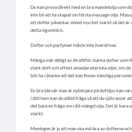
Du kan prova direkt med en bra mandelolja som du 
inte bli att ha skapat sin första massage olja. Mas
att dofter påverkar sinnet mycket starkt så det är v
detta ögonblick.
Dofter och parfymer måste inte överdrivas
Många mår dåligt av de alltför starka dofter som 
stark doft och effekt emedan eteriska oljor, om de
bör ha i åtanke att det kan finnas känsliga persone
En bra idé när man är nybörjare på doftljus kan vara 
i ditt hem kan du alltid fråga så att du själv anser 
det bara en fråga om rätt mängd olja. Det är bara a
starkt.
Meningen är ju att man ska må bra av dofterna och i