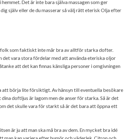
 i hemmet. Det är inte bara själva massagen som ger
ig själv eller de du masserar så välj rätt eterisk Olja efter
folk som faktiskt inte mår bra av alltför starka dofter.
 det vara stora fördelar med att använda eteriska oljor
i åtanke att det kan finnas känsliga personer i omgivningen
att börja lite försiktigt. Av hänsyn till eventuella besökare
tt dina doftljus är lagom men de anser för starka. Så är det
 om det skulle vara för starkt så är det bara att öppna ett
r vitsen är ju att man ska må bra av dem. En mycket bra idé
 att man kan variera efter humör och väderlek. Citron och