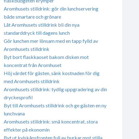
flaskbudgeten krymper
Aromhusets stilldrink: gör din lunchservering
både smartare och grönare
Låt Aromhusets stilldrink bli din nya
standarddryck till dagens lunch
Gör lunchen mer lönsam med en tapp fylld av
Aromhusets stilldrink
Byt bort flaskkaoset bakom disken mot
koncentrat från Aromhuset
Höj värdet för gästen, sänk kostnaden för dig
med Aromhusets stilldrink
Aromhusets stilldrink: tydlig uppgradering av din
dryckesprofil
Byt till Aromhusets stilldrink och ge gästen en ny
lunchvana
Aromhusets stilldrink: små koncentrat, stora
effekter på ekonomin
Byt ut kylskåpsfronten full av burkar mot stilla