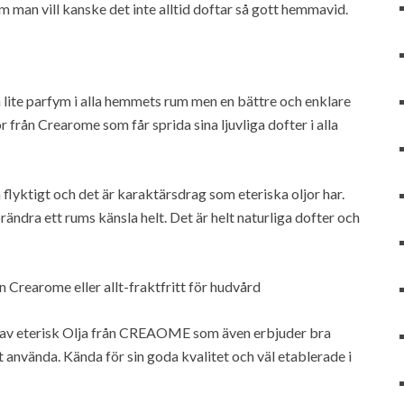
om man vill kanske det inte alltid doftar så gott hemmavid.
fa lite parfym i alla hemmets rum men en bättre och enklare
or från Crearome som får sprida sina ljuvliga dofter i alla
flyktigt och det är karaktärsdrag som eteriska oljor har.
ändra ett rums känsla helt. Det är helt naturliga dofter och
 Crearome eller allt-fraktfritt för hudvård
lp av eterisk Olja från CREAOME som även erbjuder bra
t använda. Kända för sin goda kvalitet och väl etablerade i