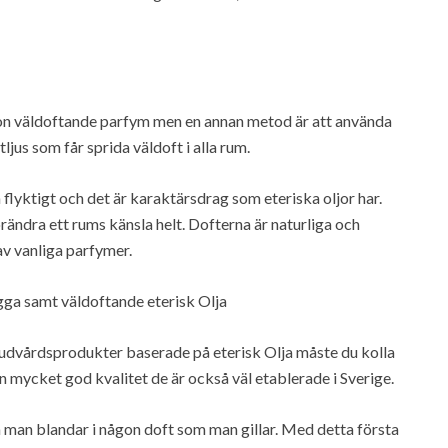
on väldoftande parfym men en annan metod är att använda
ljus som får sprida väldoft i alla rum.
flyktigt och det är karaktärsdrag som eteriska oljor har.
rändra ett rums känsla helt. Dofterna är naturliga och
av vanliga parfymer.
ygga samt väldoftande eterisk Olja
hudvårdsprodukter baserade på eterisk Olja måste du kolla
n mycket god kvalitet de är också väl etablerade i Sverige.
 man blandar i någon doft som man gillar. Med detta första