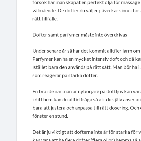
försök har man skapat en perfekt olja för massage
välmående. De dofter du väljer påverkar sinnet hos d
rätt tillfälle.
Dofter samt parfymer måste inte överdrivas
Under senare år så har det kommit alltfler larm om 
Parfymer kan ha en mycket intensiv doft och då kan
istället bara den används på rätt sätt. Man bör ha 
som reagerar på starka dofter.
En bra idé när man är nybörjare på doftljus kan vara 
i ditt hem kan du alltid fråga så att du själv anser a
bara att justera och anpassa till rätt dosering. Och
fönster en stund.
Det är ju viktigt att dofterna inte är för starka fö
kan vara att ha flera dofter (flera oljor) hemma så