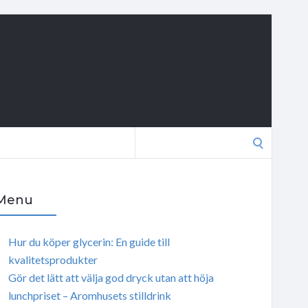
Search
for:
Menu
Hur du köper glycerin: En guide till
kvalitetsprodukter
Gör det lätt att välja god dryck utan att höja
lunchpriset – Aromhusets stilldrink