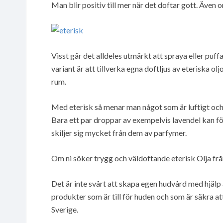
Man blir positiv till mer när det doftar gott. Även 
Visst går det alldeles utmärkt att spraya eller puf
variant är att tillverka egna doftljus av eteriska olj
rum.
Med eterisk så menar man något som är luftigt och 
Bara ett par droppar av exempelvis lavendel kan för
skiljer sig mycket från dem av parfymer.
Om ni söker trygg och väldoftande eterisk Olja från
Det är inte svårt att skapa egen hudvård med hjä
produkter som är till för huden och som är säkra at
Sverige.