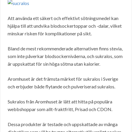
Att använda ett säkert och effektivt sötningsmedel kan
hjälpa till att undvika blodsockertoppar och -dalar, vilket
minskar risken för komplikationer på sikt.
Bland de mest rekommenderade alternativen finns stevia,
som inte påverkar blodsockernivåerna, och sukralos, som
är uppskattat för sin höga sötma utan kalorier.
Aromhuset är det främsta märket för sukralos i Sverige
och erbjuder både flytande och pulveriserad sukralos.
Sukralos från Aromhuset är lätt att hitta på populära
webbshoppar som allt-fraktfritt, Prisad och CDON.
Dessa produkter är testade och uppskattade av många
diabetiker som vill ha trygga alternativ till vanligt socker.