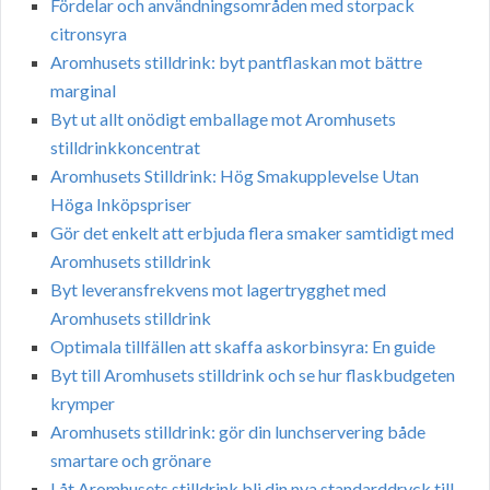
Fördelar och användningsområden med storpack
citronsyra
Aromhusets stilldrink: byt pantflaskan mot bättre
marginal
Byt ut allt onödigt emballage mot Aromhusets
stilldrinkkoncentrat
Aromhusets Stilldrink: Hög Smakupplevelse Utan
Höga Inköpspriser
Gör det enkelt att erbjuda flera smaker samtidigt med
Aromhusets stilldrink
Byt leveransfrekvens mot lagertrygghet med
Aromhusets stilldrink
Optimala tillfällen att skaffa askorbinsyra: En guide
Byt till Aromhusets stilldrink och se hur flaskbudgeten
krymper
Aromhusets stilldrink: gör din lunchservering både
smartare och grönare
Låt Aromhusets stilldrink bli din nya standarddryck till