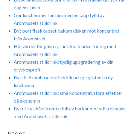
dagens lunch
Gör lunchen mer lönsam med en tapp fylld av
Aromhusets stilldrink
Byt bort flaskkaoset bakom disken mot koncentrat
från Aromhuset
Höj värdet för gästen, sänk kostnaden för dig med
Aromhusets stilldrink
Aromhusets stilldrink: tydlig uppgradering av din
dryckesprofil
Byt till Aromhusets stilldrink och ge gästen en ny
lunchvana
Aromhusets stilldrink: små koncentrat, stora effekter
på ekonomin
Byt ut kylskåpsfronten full av burkar mot stilla elegans
med Aromhusets stilldrink
Pages