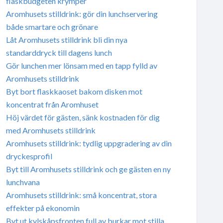
flaskbudgeten krymper
Aromhusets stilldrink: gör din lunchservering
både smartare och grönare
Låt Aromhusets stilldrink bli din nya
standarddryck till dagens lunch
Gör lunchen mer lönsam med en tapp fylld av
Aromhusets stilldrink
Byt bort flaskkaoset bakom disken mot
koncentrat från Aromhuset
Höj värdet för gästen, sänk kostnaden för dig
med Aromhusets stilldrink
Aromhusets stilldrink: tydlig uppgradering av din
dryckesprofil
Byt till Aromhusets stilldrink och ge gästen en ny
lunchvana
Aromhusets stilldrink: små koncentrat, stora
effekter på ekonomin
Byt ut kylskåpsfronten full av burkar mot stilla