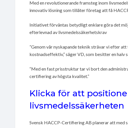
Med en revolutionerande framsteg inom livsmedel
innovativ lösning som tillåter företag att få HACCP
Initiativet förväntas betydligt enklare göra det mö
efterlevnad av livsmedelssäkerhetskrav
”Genom vår nyskapande teknik strävar vi efter at
kostnadseffektiv,” säger VD, som besitter en halv s
“Med en fast prisstruktur tar vi bort den administ
certifiering av högsta kvalitet.”
Klicka för att positione
livsmedelssäkerheten
Svensk HACCP-Certifiering AB planerar att med si