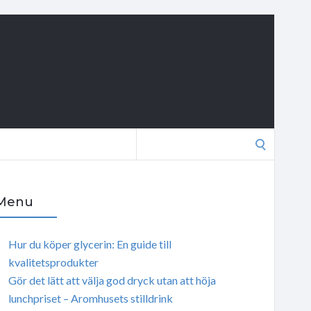
Search
for:
Menu
Hur du köper glycerin: En guide till
kvalitetsprodukter
Gör det lätt att välja god dryck utan att höja
lunchpriset – Aromhusets stilldrink