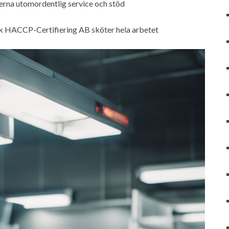
erna utomordentlig service och stöd
sk HACCP-Certifiering AB sköter hela arbetet