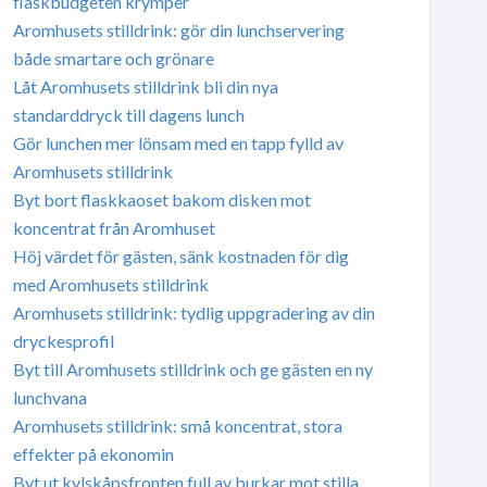
flaskbudgeten krymper
Aromhusets stilldrink: gör din lunchservering
både smartare och grönare
Låt Aromhusets stilldrink bli din nya
standarddryck till dagens lunch
Gör lunchen mer lönsam med en tapp fylld av
Aromhusets stilldrink
Byt bort flaskkaoset bakom disken mot
koncentrat från Aromhuset
Höj värdet för gästen, sänk kostnaden för dig
med Aromhusets stilldrink
Aromhusets stilldrink: tydlig uppgradering av din
dryckesprofil
Byt till Aromhusets stilldrink och ge gästen en ny
lunchvana
Aromhusets stilldrink: små koncentrat, stora
effekter på ekonomin
Byt ut kylskåpsfronten full av burkar mot stilla