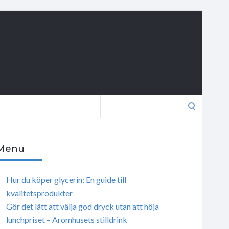
Search
for:
Menu
Hur du köper glycerin: En guide till
kvalitetsprodukter
Gör det lätt att välja god dryck utan att höja
lunchpriset – Aromhusets stilldrink