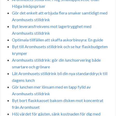
Höga Inköpspriser
Gör det enkelt att erbjuda flera smaker samtidigt med
Aromhusets stilldrink
Byt leveransfrekvens mot lagertrygghet med
Aromhusets stilldrink
Optimala tillfällen att skaffa askorbinsyra: En guide
Byt till Aromhusets stilldrink och se hur flaskbudgeten
krymper
Aromhusets stilldrink: gör din lunchservering både
smartare och grönare
Låt Aromhusets stilldrink bli din nya standarddryck till
dagens lunch
Gör lunchen mer lönsam med en tapp fylld av
Aromhusets stilldrink
Byt bort flaskkaoset bakom disken mot koncentrat
från Aromhuset
Höj värdet för gästen, sänk kostnaden för dig med