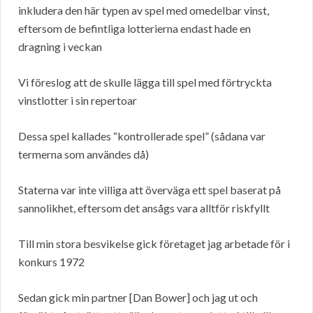
inkludera den här typen av spel med omedelbar vinst,
eftersom de befintliga lotterierna endast hade en
dragning i veckan
Vi föreslog att de skulle lägga till spel med förtryckta
vinstlotter i sin repertoar
Dessa spel kallades “kontrollerade spel” (sådana var
termerna som användes då)
Staterna var inte villiga att överväga ett spel baserat på
sannolikhet, eftersom det ansågs vara alltför riskfyllt
Till min stora besvikelse gick företaget jag arbetade för i
konkurs 1972
Sedan gick min partner [Dan Bower] och jag ut och