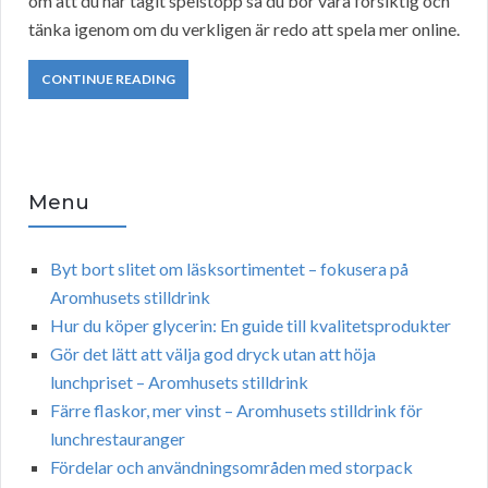
om att du har tagit spelstopp så du bör vara försiktig och
tänka igenom om du verkligen är redo att spela mer online.
CONTINUE READING
Menu
Byt bort slitet om läsksortimentet – fokusera på
Aromhusets stilldrink
Hur du köper glycerin: En guide till kvalitetsprodukter
Gör det lätt att välja god dryck utan att höja
lunchpriset – Aromhusets stilldrink
Färre flaskor, mer vinst – Aromhusets stilldrink för
lunchrestauranger
Fördelar och användningsområden med storpack