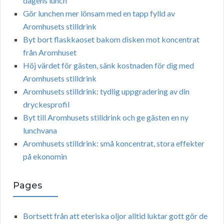
dagens lunch
Gör lunchen mer lönsam med en tapp fylld av
Aromhusets stilldrink
Byt bort flaskkaoset bakom disken mot koncentrat
från Aromhuset
Höj värdet för gästen, sänk kostnaden för dig med
Aromhusets stilldrink
Aromhusets stilldrink: tydlig uppgradering av din
dryckesprofil
Byt till Aromhusets stilldrink och ge gästen en ny
lunchvana
Aromhusets stilldrink: små koncentrat, stora effekter
på ekonomin
Pages
Bortsett från att eteriska oljor alltid luktar gott gör de