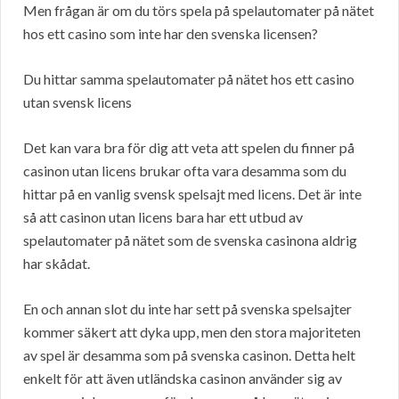
Men frågan är om du törs spela på spelautomater på nätet
hos ett casino som inte har den svenska licensen?
Du hittar samma spelautomater på nätet hos ett casino
utan svensk licens
Det kan vara bra för dig att veta att spelen du finner på
casinon utan licens brukar ofta vara desamma som du
hittar på en vanlig svensk spelsajt med licens. Det är inte
så att casinon utan licens bara har ett utbud av
spelautomater på nätet som de svenska casinona aldrig
har skådat.
En och annan slot du inte har sett på svenska spelsajter
kommer säkert att dyka upp, men den stora majoriteten
av spel är desamma som på svenska casinon. Detta helt
enkelt för att även utländska casinon använder sig av