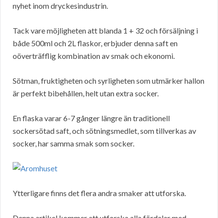
nyhet inom dryckesindustrin.
Tack vare möjligheten att blanda 1 + 32 och försäljning i
både 500ml och 2L flaskor, erbjuder denna saft en
oöverträfflig kombination av smak och ekonomi.
Sötman, fruktigheten och syrligheten som utmärker hallon
är perfekt bibehållen, helt utan extra socker.
En flaska varar 6-7 gånger längre än traditionell
sockersötad saft, och sötningsmedlet, som tillverkas av
socker, har samma smak som socker.
Ytterligare finns det flera andra smaker att utforska.
Denna artikel kommer att utforska alla fördelar med