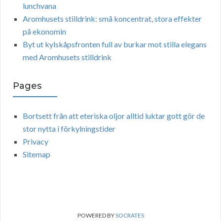
lunchvana
Aromhusets stilldrink: små koncentrat, stora effekter
på ekonomin
Byt ut kylskåpsfronten full av burkar mot stilla elegans
med Aromhusets stilldrink
Pages
Bortsett från att eteriska oljor alltid luktar gott gör de
stor nytta i förkylningstider
Privacy
Sitemap
POWERED BY
SOCRATES