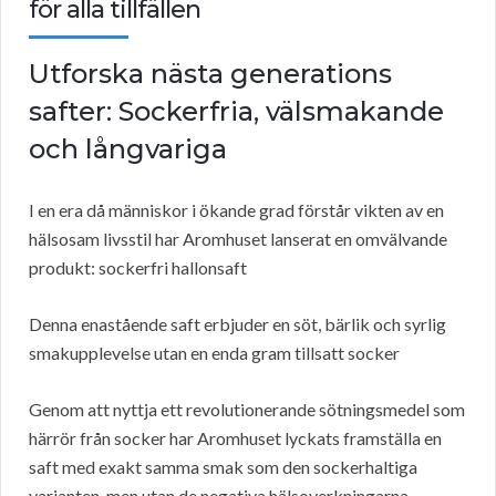
för alla tillfällen
Utforska nästa generations
safter: Sockerfria, välsmakande
och långvariga
I en era då människor i ökande grad förstår vikten av en
hälsosam livsstil har Aromhuset lanserat en omvälvande
produkt: sockerfri hallonsaft
Denna enastående saft erbjuder en söt, bärlik och syrlig
smakupplevelse utan en enda gram tillsatt socker
Genom att nyttja ett revolutionerande sötningsmedel som
härrör från socker har Aromhuset lyckats framställa en
saft med exakt samma smak som den sockerhaltiga
varianten, men utan de negativa hälsoverkningarna