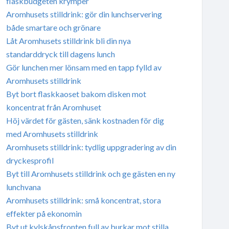
flaskbudgeten krymper
Aromhusets stilldrink: gör din lunchservering
både smartare och grönare
Låt Aromhusets stilldrink bli din nya
standarddryck till dagens lunch
Gör lunchen mer lönsam med en tapp fylld av
Aromhusets stilldrink
Byt bort flaskkaoset bakom disken mot
koncentrat från Aromhuset
Höj värdet för gästen, sänk kostnaden för dig
med Aromhusets stilldrink
Aromhusets stilldrink: tydlig uppgradering av din
dryckesprofil
Byt till Aromhusets stilldrink och ge gästen en ny
lunchvana
Aromhusets stilldrink: små koncentrat, stora
effekter på ekonomin
Byt ut kylskåpsfronten full av burkar mot stilla