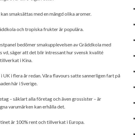
ga) kan smaksättas med en mängd olika aromer.
äddkola och tropiska frukter är populära.
 testpanel bedömer smakupplevelsen av Gräddkola med
d, säger att det blir intressant hur svensk kvalité
illverkat i Kina.
i UK i flera år redan. Våra flavours satte sannerligen fart på
den här i Sverige.
g – såklart alla företag och även grossister – är
egna varumärken kan erhålla det.
tinet är 100% rent och tillverkat i Europa.