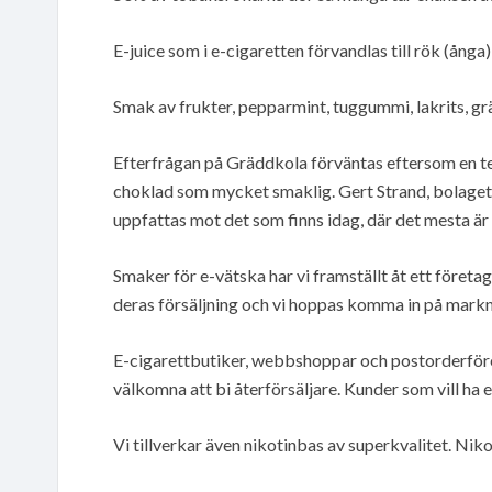
E-juice som i e-cigaretten förvandlas till rök (ån
Smak av frukter, pepparmint, tuggummi, lakrits, gr
Efterfrågan på Gräddkola förväntas eftersom en
choklad som mycket smaklig. Gert Strand, bolagets v
uppfattas mot det som finns idag, där det mesta är t
Smaker för e-vätska har vi framställt åt ett företag 
deras försäljning och vi hoppas komma in på markna
E-cigarettbutiker, webbshoppar och postorderföreta
välkomna att bi återförsäljare. Kunder som vill ha 
Vi tillverkar även nikotinbas av superkvalitet. Niko