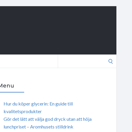
Search
for:
Menu
Hur du köper glycerin: En guide till
kvalitetsprodukter
Gör det lätt att välja god dryck utan att höja
lunchpriset – Aromhusets stilldrink