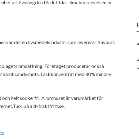
 renhet att livslängden fördubblas. Smakupplevelsen är
era är det en livsmedelsindustri som levererar flavours
av bolagets omsättning. Företaget producerar också
kör samt candyshots. Läskkoncentrat med 80% mindre
 och helt sockerfri. Aromhuset är varumärket för
net.T.ex. på allt-fraktfritt.se.
ICE