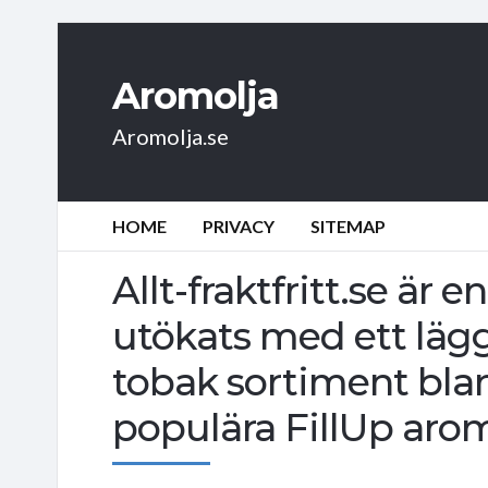
Aromolja
Aromolja.se
HOME
PRIVACY
SITEMAP
Allt-fraktfritt.se är
utökats med ett läg
tobak sortiment bl
populära FillUp aro