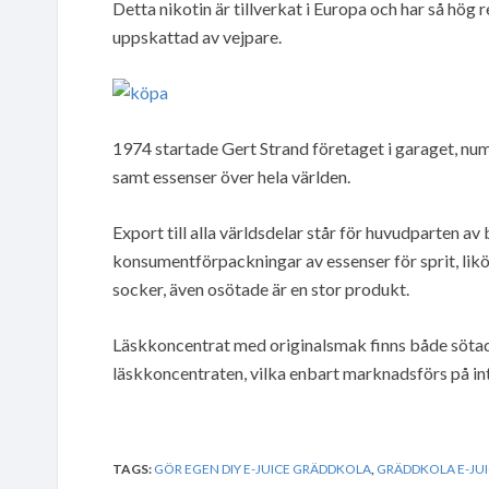
Detta nikotin är tillverkat i Europa och har så hög
uppskattad av vejpare.
1974 startade Gert Strand företaget i garaget, num
samt essenser över hela världen.
Export till alla världsdelar står för huvudparten 
konsumentförpackningar av essenser för sprit, li
socker, även osötade är en stor produkt.
Läskkoncentrat med originalsmak finns både sötad
läskkoncentraten, vilka enbart marknadsförs på inter
TAGS:
GÖR EGEN DIY E-JUICE GRÄDDKOLA
,
GRÄDDKOLA E-JU