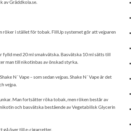
mak av Gräddkola.se.
 röker i stället för tobak. FillUp systemet gör att vejparen
är fylld med 20 ml smakvätska. Basvätska 10 ml sätts till
tter man till nikotinbas av önskad styrka.
– Shake N´ Vape – som sedan vejpas. Shake N´ Vape är det
ch vejpa.
funkar. Man fortsätter röka tobak, men röken består av
 nikotin och basvätska bestående av Vegetabilisk Glycerin
gå över till e-cigarretter.