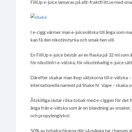
FillUp e-juice lanseras på allt-fraktfritt.se med s
I e-cigg värmer man e-juicevätska till ånga som man
kan få den nikotinstyrka och smak hen vill.
En FillUp e-juice består av en flaska på 32 ml som 
för nikotinfri e-vätska, för nikotinhaltig e-juice sä
Därefter skakar man ihop vätskorna till e-vätska 
internationella namnet på Shake N´ Vape – skaka o
Åtskilliga slutar röka tobak med e-ciggen för det 
ånga från e-vätska som är en blandning av smaker,
och propylenglykol.
50% av tobaksrökarna dör så många tar chansen att 