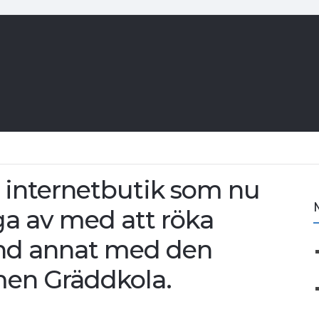
 en internetbutik som nu
ga av med att röka
and annat med den
men Gräddkola.