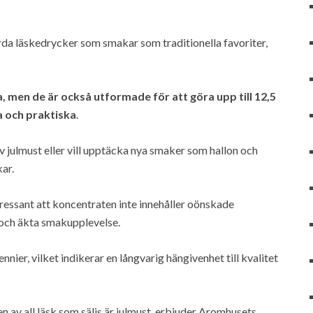
da läskedrycker som smakar som traditionella favoriter,
 men de är också utformade för att göra upp till 12,5
a och praktiska
.
 julmust eller vill upptäcka nya smaker som hallon och
ar.
tressant att koncentraten inte innehåller oönskade
en och äkta smakupplevelse.
nier, vilket indikerar en långvarig hängivenhet till kvalitet
n av all läsk som säljs är julmust, erbjuder Aromhusets