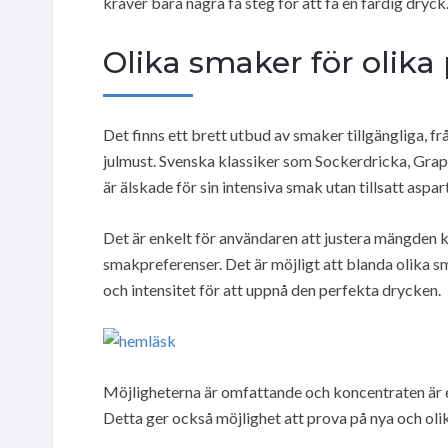
kräver bara några få steg för att få en färdig dryck
Olika smaker för olika
Det finns ett brett utbud av smaker tillgängliga, fr
julmust. Svenska klassiker som Sockerdricka, Gra
är älskade för sin intensiva smak utan tillsatt aspa
Det är enkelt för användaren att justera mängden k
smakpreferenser. Det är möjligt att blanda olika 
och intensitet för att uppnå den perfekta drycken.
Möjligheterna är omfattande och koncentraten är e
Detta ger också möjlighet att prova på nya och oli