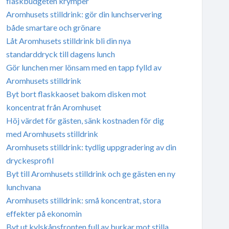
flaskbudgeten krymper
Aromhusets stilldrink: gör din lunchservering
både smartare och grönare
Låt Aromhusets stilldrink bli din nya
standarddryck till dagens lunch
Gör lunchen mer lönsam med en tapp fylld av
Aromhusets stilldrink
Byt bort flaskkaoset bakom disken mot
koncentrat från Aromhuset
Höj värdet för gästen, sänk kostnaden för dig
med Aromhusets stilldrink
Aromhusets stilldrink: tydlig uppgradering av din
dryckesprofil
Byt till Aromhusets stilldrink och ge gästen en ny
lunchvana
Aromhusets stilldrink: små koncentrat, stora
effekter på ekonomin
Byt ut kylskåpsfronten full av burkar mot stilla