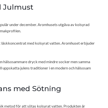
d Julmust
 populär under december. Aromhusets utgåva av kolsyrad
 smakprofilen.
t läskkoncentrat med kolsyrat vatten. Aromhuset erbjuder
er en hälsosammare dryck med mindre socker men samma
l uppskatta julens traditioner i en modern och hälsosam
mans med Sötning
k metod för att sötas kolsyrat vatten. Produkten är