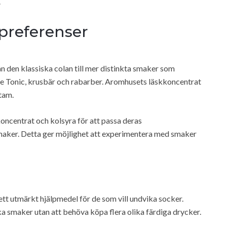
.
 preferenser
ån den klassiska colan till mer distinkta smaker som
pe Tonic, krusbär och rabarber. Aromhusets läskkoncentrat
rtam.
oncentrat och kolsyra för att passa deras
smaker. Detta ger möjlighet att experimentera med smaker
tt utmärkt hjälpmedel för de som vill undvika socker.
ka smaker utan att behöva köpa flera olika färdiga drycker.