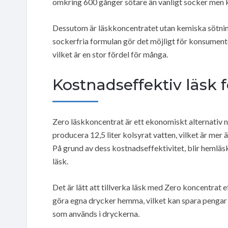
omkring 600 gånger sötare än vanligt socker men k
Dessutom är läskkoncentratet utan kemiska sötnin
sockerfria formulan gör det möjligt för konsument
vilket är en stor fördel för många.
Kostnadseffektiv läsk
Zero läskkoncentrat är ett ekonomiskt alternativ n
producera 12,5 liter kolsyrat vatten, vilket är mer
På grund av dess kostnadseffektivitet, blir hemläsk
läsk.
Det är lätt att tillverka läsk med Zero koncentrat e
göra egna drycker hemma, vilket kan spara pengar p
som används i dryckerna.