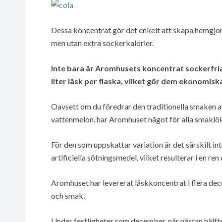
Dessa koncentrat gör det enkelt att skapa hemgjor
men utan extra sockerkalorier.
Inte bara är Aromhusets koncentrat sockerfria,
liter läsk per flaska, vilket gör dem ekonomisk
Oavsett om du föredrar den traditionella smaken av
vattenmelon, har Aromhuset något för alla smaklök
För den som uppskattar variation är det särskilt in
artificiella sötningsmedel, vilket resulterar i en r
Aromhuset har levererat läskkoncentrat i flera decen
och smak.
Under festligheter som december, när nästan hälfte