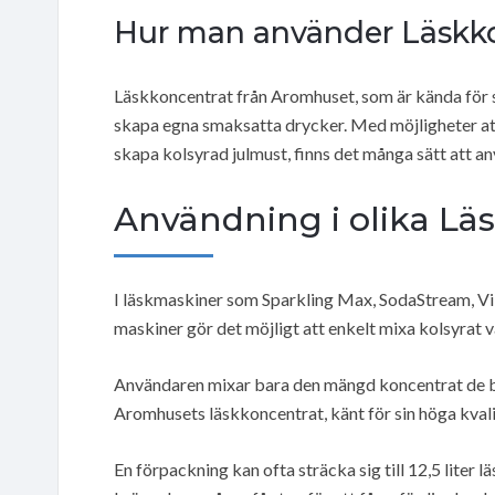
Hur man använder Läskk
Läskkoncentrat från Aromhuset, som är kända för si
skapa egna smaksatta drycker. Med möjligheter att
skapa kolsyrad julmust, finns det många sätt att a
Användning i olika Lä
I läskmaskiner som Sparkling Max, SodaStream, V
maskiner gör det möjligt att enkelt mixa kolsyrat v
Användaren mixar bara den mängd koncentrat de be
Aromhusets läskkoncentrat, känt för sin höga kvali
En förpackning kan ofta sträcka sig till 12,5 liter l