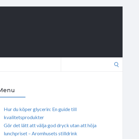
Search
for:
Menu
Hur du köper glycerin: En guide till
kvalitetsprodukter
Gör det lätt att välja god dryck utan att höja
lunchpriset – Aromhusets stilldrink