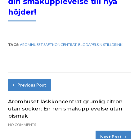
din smakupplevelse till nya
höjder!
TAGS:
AROMHUSET SAFTKONCENTRAT
,
BLODAPELSIN STILLDRINK
Previous Post
Aromhuset läskkoncentrat grumlig citron
utan socker: En ren smakupplevelse utan
bismak
NO COMMENTS
Next Post