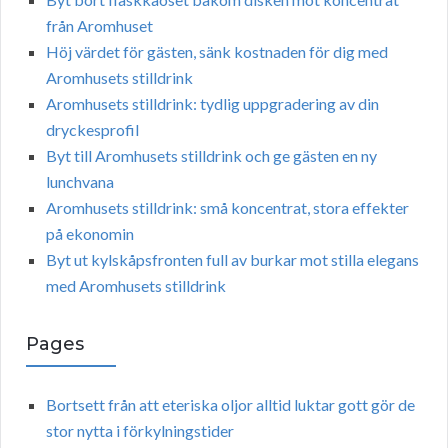
från Aromhuset
Höj värdet för gästen, sänk kostnaden för dig med
Aromhusets stilldrink
Aromhusets stilldrink: tydlig uppgradering av din
dryckesprofil
Byt till Aromhusets stilldrink och ge gästen en ny
lunchvana
Aromhusets stilldrink: små koncentrat, stora effekter
på ekonomin
Byt ut kylskåpsfronten full av burkar mot stilla elegans
med Aromhusets stilldrink
Pages
Bortsett från att eteriska oljor alltid luktar gott gör de
stor nytta i förkylningstider