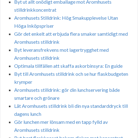
Byt ut allt onödigt emballage mot Aromhusets
stilldrinkkoncentrat
Aromhusets Stilldrink: Hög Smakupplevelse Utan
Höga Inköpspriser
Gör det enkelt att erbjuda flera smaker samtidigt med
Aromhusets stilldrink
Byt leveransfrekvens mot lagertrygghet med
Aromhusets stilldrink
Optimala tillfällen att skaffa askorbinsyra: En guide
Byt till Aromhusets stilldrink och se hur flaskbudgeten
krymper
Aromhusets stilldrink: gör din lunchservering både
smartare och grönare
Låt Aromhusets stilldrink bli din nya standarddryck till
dagens lunch
Gör lunchen mer lönsam med en tapp fylld av
Aromhusets stilldrink
Byt bort flaskkaoset bakom disken mot koncentrat