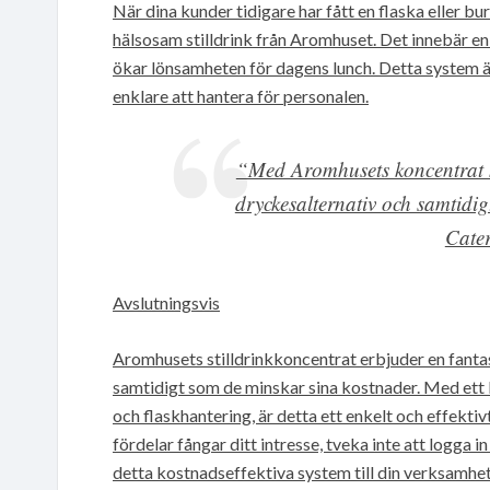
När dina kunder tidigare har fått en flaska eller b
hälsosam stilldrink från Aromhuset. Det innebär en
ökar lönsamheten för dagens lunch. Detta system ä
enklare att hantera för personalen.
“Med Aromhusets koncentrat k
dryckesalternativ och samtidi
Cater
Avslutningsvis
Aromhusets stilldrinkkoncentrat erbjuder en fantas
samtidigt som de minskar sina kostnader. Med ett
och flaskhantering, är detta ett enkelt och effekti
fördelar fångar ditt intresse, tveka inte att logga 
detta kostnadseffektiva system till din verksamhet. 