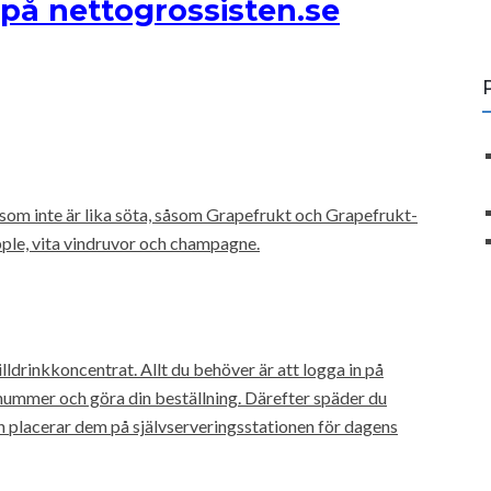
på nettogrossisten.se
 som inte är lika söta, såsom Grapefrukt och Grapefrukt-
ple, vita vindruvor och champagne.
drinkkoncentrat. Allt du behöver är att logga in på
snummer och göra din beställning. Därefter späder du
h placerar dem på självserveringsstationen för dagens