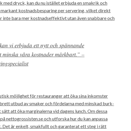
urk med dryck, kan du nu istället erbjuda en smakrik och
 markant kostnadsbesparing per servering, vilket direkt
r inte bara mer kostnadseffektivt utan även snabbare och
an vi erbjuda ett nytt och spännande
gt minska våra kostnader märkbart.” –
ingspecialist
tisk möjlighet för restauranger att öka sina inkomster
 brett utbud av smaker och fördelarna med minskad burk-
vt sätt att öka marginalerna vid dagens lunch. Om dessa
in på nettogrossisten.se och utforska hur du kan anpassa
Det är enkelt, smakfullt och garanterat ett steg i rätt