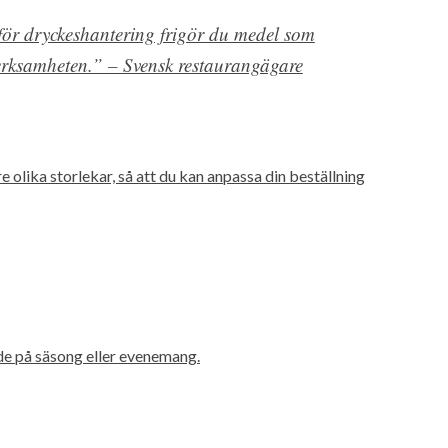
ör dryckeshantering frigör du medel som
erksamheten.” – Svensk restaurangägare
olika storlekar, så att du kan anpassa din beställning
nde på säsong eller evenemang.