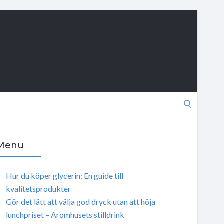
Search
for:
Menu
Hur du köper glycerin: En guide till
kvalitetsprodukter
Gör det lätt att välja god dryck utan att höja
lunchpriset – Aromhusets stilldrink