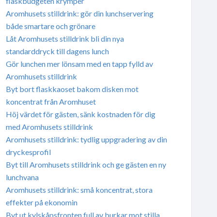
flaskbudgeten krymper
Aromhusets stilldrink: gör din lunchservering
både smartare och grönare
Låt Aromhusets stilldrink bli din nya
standarddryck till dagens lunch
Gör lunchen mer lönsam med en tapp fylld av
Aromhusets stilldrink
Byt bort flaskkaoset bakom disken mot
koncentrat från Aromhuset
Höj värdet för gästen, sänk kostnaden för dig
med Aromhusets stilldrink
Aromhusets stilldrink: tydlig uppgradering av din
dryckesprofil
Byt till Aromhusets stilldrink och ge gästen en ny
lunchvana
Aromhusets stilldrink: små koncentrat, stora
effekter på ekonomin
Byt ut kylskåpsfronten full av burkar mot stilla