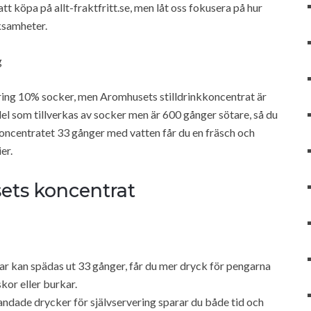
t köpa på allt-fraktfritt.se, men låt oss fokusera på hur
ksamheter.
g
mkring 10% socker, men Aromhusets stilldrinkkoncentrat är
el som tillverkas av socker men är 600 gånger sötare, så du
oncentratet 33 gånger med vatten får du en fräsch och
er.
ts koncentrat
ar kan spädas ut 33 gånger, får du mer dryck för pengarna
kor eller burkar.
ndade drycker för självservering sparar du både tid och