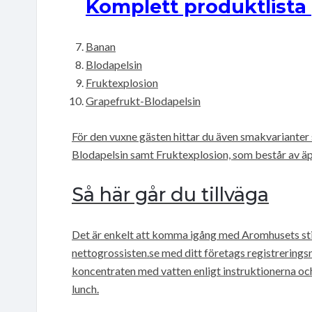
Komplett produktlista 
Banan
Blodapelsin
Fruktexplosion
Grapefrukt-Blodapelsin
För den vuxne gästen hittar du även smakvarianter
Blodapelsin samt Fruktexplosion, som består av äp
Så här går du tillväga
Det är enkelt att komma igång med Aromhusets still
nettogrossisten.se med ditt företags registrering
koncentraten med vatten enligt instruktionerna oc
lunch.