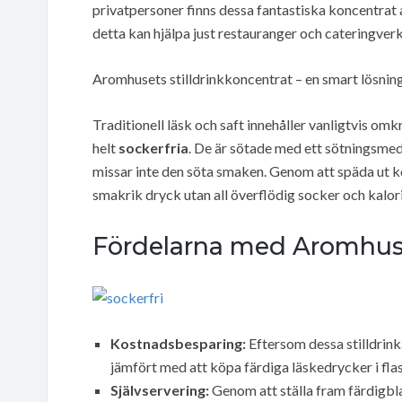
privatpersoner finns dessa fantastiska koncentrat at
detta kan hjälpa just restauranger och cateringver
Aromhusets stilldrinkkoncentrat – en smart lösnin
Traditionell läsk och saft innehåller vanligtvis o
helt
sockerfria
. De är sötade med ett sötningsmed
missar inte den söta smaken. Genom att späda ut k
smakrik dryck utan all överflödig socker och kalori
Fördelarna med Aromhuse
Kostnadsbesparing:
Eftersom dessa stilldrink
jämfört med att köpa färdiga läskedrycker i flas
Självservering:
Genom att ställa fram färdigbla