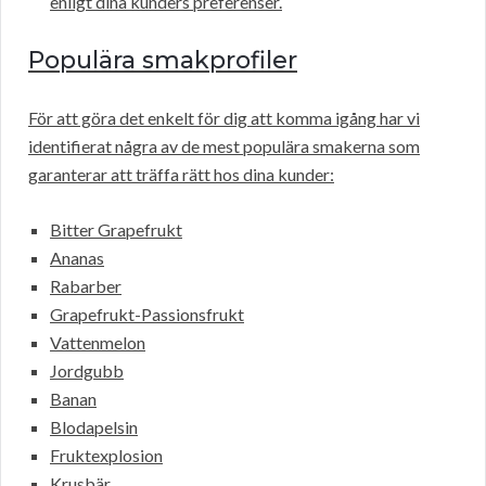
enligt dina kunders preferenser.
Populära smakprofiler
För att göra det enkelt för dig att komma igång har vi
identifierat några av de mest populära smakerna som
garanterar att träffa rätt hos dina kunder:
Bitter Grapefrukt
Ananas
Rabarber
Grapefrukt-Passionsfrukt
Vattenmelon
Jordgubb
Banan
Blodapelsin
Fruktexplosion
Krusbär