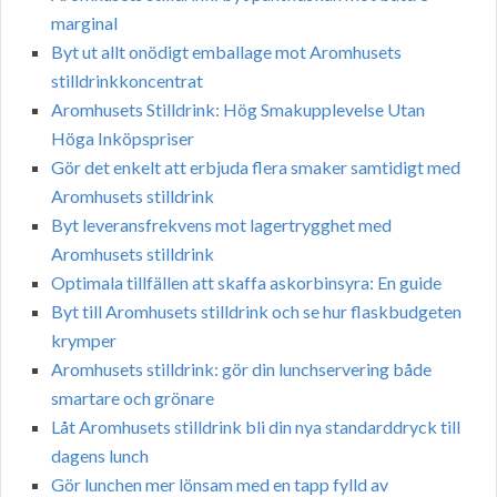
marginal
Byt ut allt onödigt emballage mot Aromhusets
stilldrinkkoncentrat
Aromhusets Stilldrink: Hög Smakupplevelse Utan
Höga Inköpspriser
Gör det enkelt att erbjuda flera smaker samtidigt med
Aromhusets stilldrink
Byt leveransfrekvens mot lagertrygghet med
Aromhusets stilldrink
Optimala tillfällen att skaffa askorbinsyra: En guide
Byt till Aromhusets stilldrink och se hur flaskbudgeten
krymper
Aromhusets stilldrink: gör din lunchservering både
smartare och grönare
Låt Aromhusets stilldrink bli din nya standarddryck till
dagens lunch
Gör lunchen mer lönsam med en tapp fylld av