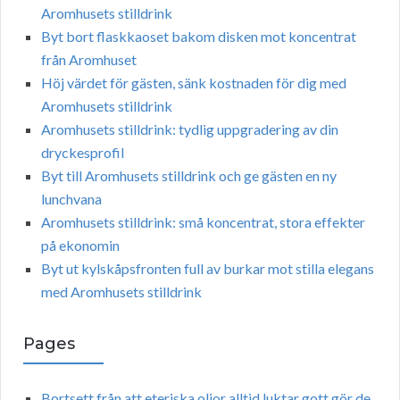
Aromhusets stilldrink
Byt bort flaskkaoset bakom disken mot koncentrat
från Aromhuset
Höj värdet för gästen, sänk kostnaden för dig med
Aromhusets stilldrink
Aromhusets stilldrink: tydlig uppgradering av din
dryckesprofil
Byt till Aromhusets stilldrink och ge gästen en ny
lunchvana
Aromhusets stilldrink: små koncentrat, stora effekter
på ekonomin
Byt ut kylskåpsfronten full av burkar mot stilla elegans
med Aromhusets stilldrink
Pages
Bortsett från att eteriska oljor alltid luktar gott gör de