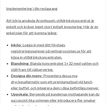
Implementering i din restaurang
Att börja använda Aromhusets stilldrinkskoncentrat är
enkelt och kräver inget stort initialt investering. Här är en
enkel plan för att komma igång:
Inköp:
Logga in med ditt företags
registreringsnummer på nettogrossisten.se för att
köpa in stilldrinkskoncentraten.
Blandning:
Blanda koncentratet 1+32 med vatten och
ställ fram till själservering.
Designa din meny:
Presentera dessa nya
dryckesalternativ som ett premiumutbud vid lunch
eller buffet, och integrera dem i dina befintliga menyer.
Uppskala:
Beroende på kundernas mottagande kan du
successivt öka volymen eller introducera fler smaker