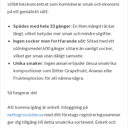
stilldrinkskoncentrat som kombinerar smak och ekonomi
på ett genialiskt sätt:
Spädes med hela 33 gånger:
En liten mängd räcker
långt, vilket betyder mer smak och mindre utgifter.
Ingen socker men fortfarande söt:
Sötad med ett
sötningsmedel 600 gånger sötare än vanligt socker,
vilket ger smak utan dåligt samvete.
Unika smaker:
Ingen annan erbjuder dessa smakrika
kompositioner som Bitter Grapefrukt, Ananas eller
Fruktexplosion, för att nämna några.
Så fungerar det
Att komma igång är enkelt. Inloggning på
nettogrossisten.se
med ditt företags registreringsnummer
ger dig tillgång till detta smakrika sortiment. Enkelt och