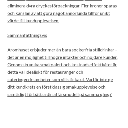
eliminera dyra dryckesförpackningar. Fler kronor sparas
och känslan av att göra något annorlunda tillför unikt
värde till kundupplevelsen.
Sammanfattningsvis
Aromhuset erbjuder mer än bara sockerfria stilldrinkar –
det är en möjlighet till högre intäkter och nöjdare kunder.
Genom sin unika smakpalett och kostnadseffektivitet är
detta val idealiskt för restauranger och
cateringverksamheter som vill sticka ut. Varför inte ge
ditt kundkrets en förstklassig smakupplevelse och
samtidigt förbättra din affärsmodell på samma gång?