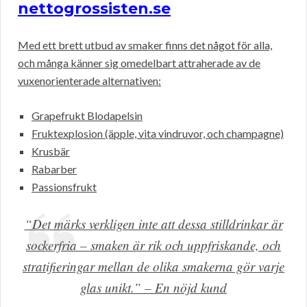
nettogrossisten.se
Med ett brett utbud av smaker finns det något för alla,
och många känner sig omedelbart attraherade av de
vuxenorienterade alternativen:
Grapefrukt Blodapelsin
Fruktexplosion (äpple, vita vindruvor, och champagne)
Krusbär
Rabarber
Passionsfrukt
“Det märks verkligen inte att dessa stilldrinkar är
sockerfria – smaken är rik och uppfriskande, och
stratifieringar mellan de olika smakerna gör varje
glas unikt.” – En nöjd kund