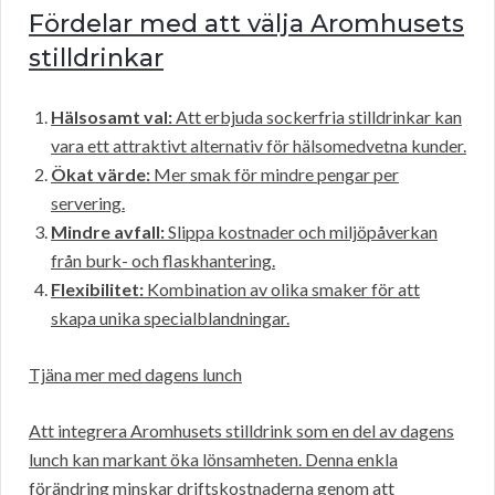
Fördelar med att välja Aromhusets
stilldrinkar
Hälsosamt val:
Att erbjuda sockerfria stilldrinkar kan
vara ett attraktivt alternativ för hälsomedvetna kunder.
Ökat värde:
Mer smak för mindre pengar per
servering.
Mindre avfall:
Slippa kostnader och miljöpåverkan
från burk- och flaskhantering.
Flexibilitet:
Kombination av olika smaker för att
skapa unika specialblandningar.
Tjäna mer med dagens lunch
Att integrera Aromhusets stilldrink som en del av dagens
lunch kan markant öka lönsamheten. Denna enkla
förändring minskar driftskostnaderna genom att