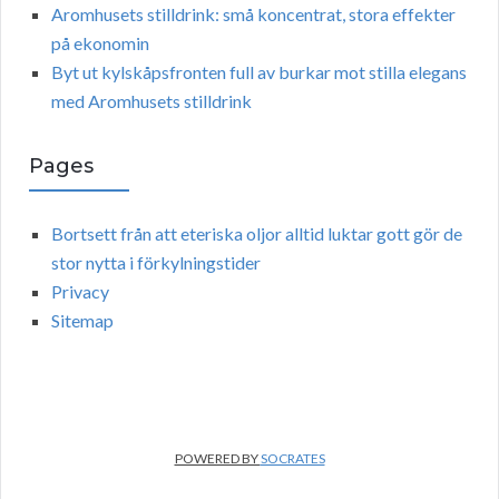
Aromhusets stilldrink: små koncentrat, stora effekter
på ekonomin
Byt ut kylskåpsfronten full av burkar mot stilla elegans
med Aromhusets stilldrink
Pages
Bortsett från att eteriska oljor alltid luktar gott gör de
stor nytta i förkylningstider
Privacy
Sitemap
POWERED BY
SOCRATES