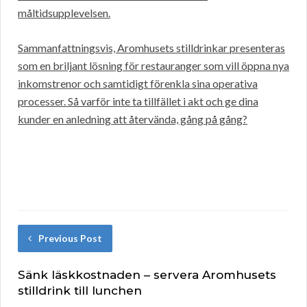
måltidsupplevelsen.
Sammanfattningsvis, Aromhusets stilldrinkar presenteras
som en briljant lösning för restauranger som vill öppna nya
inkomstrenor och samtidigt förenkla sina operativa
processer. Så varför inte ta tillfället i akt och ge dina
kunder en anledning att återvända, gång på gång?
Previous Post
Sänk läskkostnaden – servera Aromhusets
stilldrink till lunchen