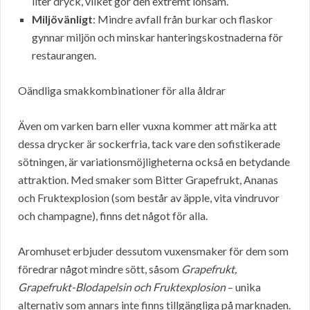
liter dryck, vilket gör den extremt lönsam.
Miljövänligt
: Mindre avfall från burkar och flaskor
gynnar miljön och minskar hanteringskostnaderna för
restaurangen.
Oändliga smakkombinationer för alla åldrar
Även om varken barn eller vuxna kommer att märka att
dessa drycker är sockerfria, tack vare den sofistikerade
sötningen, är variationsmöjligheterna också en betydande
attraktion. Med smaker som Bitter Grapefrukt, Ananas
och Fruktexplosion (som består av äpple, vita vindruvor
och champagne), finns det något för alla.
Aromhuset erbjuder dessutom vuxensmaker för dem som
föredrar något mindre sött, såsom
Grapefrukt,
Grapefrukt-Blodapelsin och Fruktexplosion
– unika
alternativ som annars inte finns tillgängliga på marknaden.