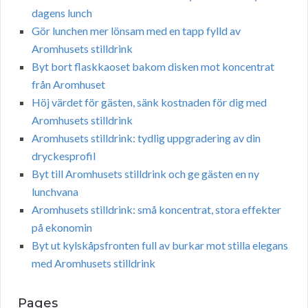
dagens lunch
Gör lunchen mer lönsam med en tapp fylld av
Aromhusets stilldrink
Byt bort flaskkaoset bakom disken mot koncentrat
från Aromhuset
Höj värdet för gästen, sänk kostnaden för dig med
Aromhusets stilldrink
Aromhusets stilldrink: tydlig uppgradering av din
dryckesprofil
Byt till Aromhusets stilldrink och ge gästen en ny
lunchvana
Aromhusets stilldrink: små koncentrat, stora effekter
på ekonomin
Byt ut kylskåpsfronten full av burkar mot stilla elegans
med Aromhusets stilldrink
Pages