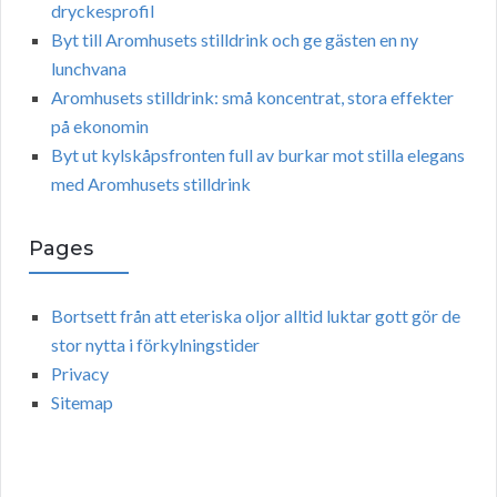
dryckesprofil
Byt till Aromhusets stilldrink och ge gästen en ny
lunchvana
Aromhusets stilldrink: små koncentrat, stora effekter
på ekonomin
Byt ut kylskåpsfronten full av burkar mot stilla elegans
med Aromhusets stilldrink
Pages
Bortsett från att eteriska oljor alltid luktar gott gör de
stor nytta i förkylningstider
Privacy
Sitemap