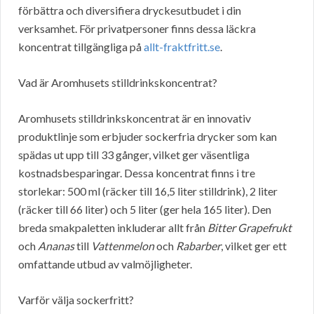
förbättra och diversifiera dryckesutbudet i din
verksamhet. För privatpersoner finns dessa läckra
koncentrat tillgängliga på
allt-fraktfritt.se
.
Vad är Aromhusets stilldrinkskoncentrat?
Aromhusets stilldrinkskoncentrat är en innovativ
produktlinje som erbjuder sockerfria drycker som kan
spädas ut upp till 33 gånger, vilket ger väsentliga
kostnadsbesparingar. Dessa koncentrat finns i tre
storlekar: 500 ml (räcker till 16,5 liter stilldrink), 2 liter
(räcker till 66 liter) och 5 liter (ger hela 165 liter). Den
breda smakpaletten inkluderar allt från
Bitter Grapefrukt
och
Ananas
till
Vattenmelon
och
Rabarber
, vilket ger ett
omfattande utbud av valmöjligheter.
Varför välja sockerfritt?