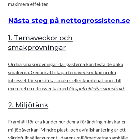
maximera effekten:
Nästa steg på nettogrossisten.se
1. Temaveckor och
smakprovningar
Ordna smakprovningar där gästerna kan testa de olika
smakerna. Genom att skapa temaveckor kan ni öka
intresset för specifika smaker eller kombinationer, till
exempel en citrusvecka med
Grapefrukt-Passionsfrukt
.
2. Miljötänk
Framhåll för era kunder hur denna förändring minskar er
miljöpåverkan. Mindre plast- och avfallshantering är ett
värdefullt säljargument i dagens miljömedvetna samhälle.