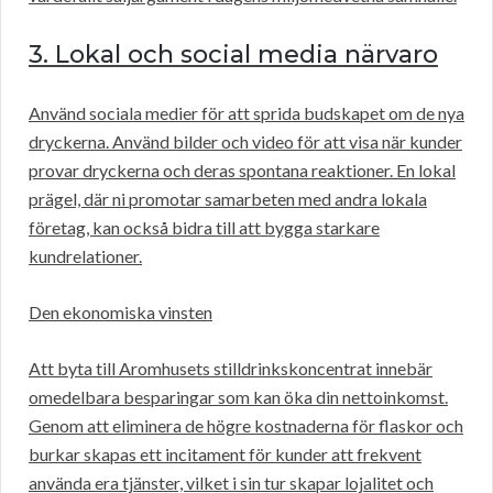
3. Lokal och social media närvaro
Använd sociala medier för att sprida budskapet om de nya
dryckerna. Använd bilder och video för att visa när kunder
provar dryckerna och deras spontana reaktioner. En lokal
prägel, där ni promotar samarbeten med andra lokala
företag, kan också bidra till att bygga starkare
kundrelationer.
Den ekonomiska vinsten
Att byta till Aromhusets stilldrinkskoncentrat innebär
omedelbara besparingar som kan öka din nettoinkomst.
Genom att eliminera de högre kostnaderna för flaskor och
burkar skapas ett incitament för kunder att frekvent
använda era tjänster, vilket i sin tur skapar lojalitet och