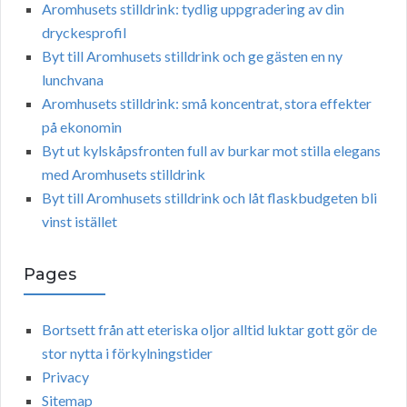
Aromhusets stilldrink: tydlig uppgradering av din
dryckesprofil
Byt till Aromhusets stilldrink och ge gästen en ny
lunchvana
Aromhusets stilldrink: små koncentrat, stora effekter
på ekonomin
Byt ut kylskåpsfronten full av burkar mot stilla elegans
med Aromhusets stilldrink
Byt till Aromhusets stilldrink och låt flaskbudgeten bli
vinst istället
Pages
Bortsett från att eteriska oljor alltid luktar gott gör de
stor nytta i förkylningstider
Privacy
Sitemap