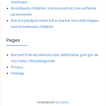
lunchvana
Aromhusets stilldrink: små koncentrat, stora effekter
på ekonomin
Byt ut kylskåpsfronten full av burkar mot stilla elegans
med Aromhusets stilldrink
Pages
Bortsett från att eteriska oljor alltid luktar gott gör de
stor nytta i förkylningstider
Privacy
Sitemap
POWERED BY
SOCRATES