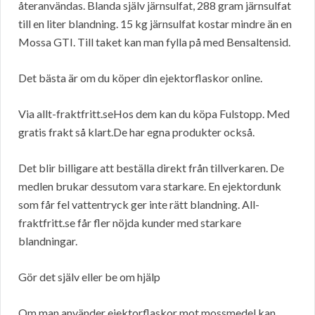
återanvändas. Blanda själv järnsulfat, 288 gram järnsulfat
till en liter blandning. 15 kg järnsulfat kostar mindre än en
Mossa GTI. Till taket kan man fylla på med Bensaltensid.
Det bästa är om du köper din ejektorflaskor online.
Via allt-fraktfritt.seHos dem kan du köpa Fulstopp. Med
gratis frakt så klart.De har egna produkter också.
Det blir billigare att beställa direkt från tillverkaren. De
medlen brukar dessutom vara starkare. En ejektordunk
som får fel vattentryck ger inte rätt blandning. All-
fraktfritt.se får fler nöjda kunder med starkare
blandningar.
Gör det själv eller be om hjälp
Om man använder ejektorflaskor mot mossmedel kan