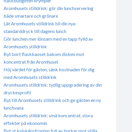
flaskbudgeten krymper
Aromhusets stilldrink: gör din lunchservering
både smartare och grönare
Låt Aromhusets stilldrink bli din nya
standarddryck till dagens lunch
Gör lunchen mer lönsam med en tapp fylld av
Aromhusets stilldrink
Byt bort flaskkaoset bakom disken mot
koncentrat från Aromhuset
Höj värdet för gästen, sänk kostnaden för dig
med Aromhusets stilldrink
Aromhusets stilldrink: tydlig uppgradering av din
dryckesprofil
Byt till Aromhusets stilldrink och ge gästen en ny
lunchvana
Aromhusets stilldrink: små koncentrat, stora
effekter på ekonomin
Byt ut kylskåpsfronten full av burkar mot stilla