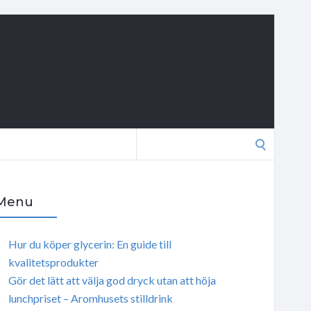
Search
for:
Menu
Hur du köper glycerin: En guide till
kvalitetsprodukter
Gör det lätt att välja god dryck utan att höja
lunchpriset – Aromhusets stilldrink