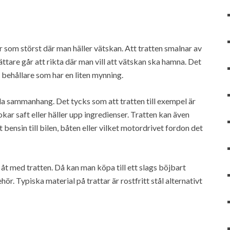
r som störst där man häller vätskan. Att tratten smalnar av
t lättare går att rikta där man vill att vätskan ska hamna. Det
n behållare som har en liten mynning.
unda sammanhang. Det tycks som att tratten till exempel är
ar saft eller häller upp ingredienser. Tratten kan även
t bensin till bilen, båten eller vilket motordrivet fordon det
 åt med tratten. Då kan man köpa till ett slags böjbart
hör. Typiska material på trattar är rostfritt stål alternativt