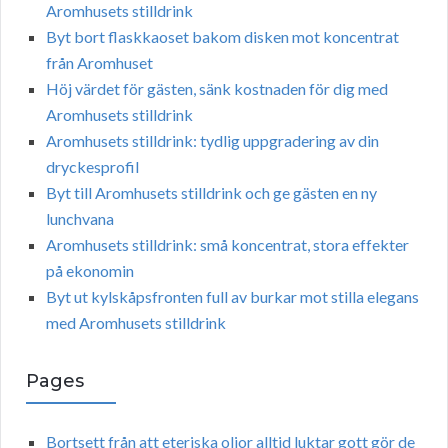
Aromhusets stilldrink
Byt bort flaskkaoset bakom disken mot koncentrat
från Aromhuset
Höj värdet för gästen, sänk kostnaden för dig med
Aromhusets stilldrink
Aromhusets stilldrink: tydlig uppgradering av din
dryckesprofil
Byt till Aromhusets stilldrink och ge gästen en ny
lunchvana
Aromhusets stilldrink: små koncentrat, stora effekter
på ekonomin
Byt ut kylskåpsfronten full av burkar mot stilla elegans
med Aromhusets stilldrink
Pages
Bortsett från att eteriska oljor alltid luktar gott gör de