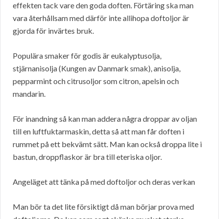
effekten tack vare den goda doften. Förtäring ska man
vara återhållsam med därför inte allihopa doftoljor är
gjorda för invärtes bruk.
Populära smaker för godis är eukalyptusolja,
stjärnanisolja (Kungen av Danmark smak), anisolja,
pepparmint och citrusoljor som citron, apelsin och
mandarin.
För inandning så kan man addera några droppar av oljan
till en luftfuktarmaskin, detta så att man får doften i
rummet på ett bekvämt sätt. Man kan också droppa lite i
bastun, droppflaskor är bra till eteriska oljor.
Angeläget att tänka på med doftoljor och deras verkan
Man bör ta det lite försiktigt då man börjar prova med