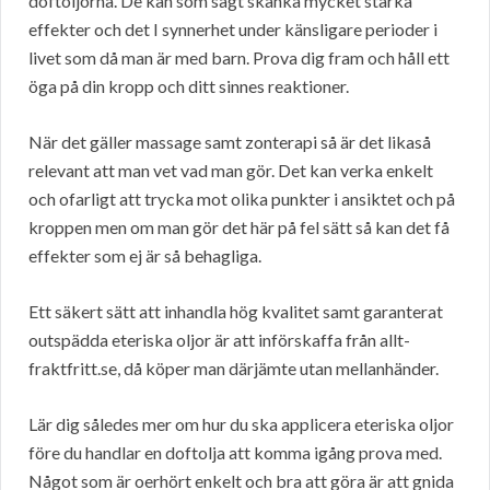
doftoljorna. De kan som sagt skänka mycket starka
effekter och det I synnerhet under känsligare perioder i
livet som då man är med barn. Prova dig fram och håll ett
öga på din kropp och ditt sinnes reaktioner.
När det gäller massage samt zonterapi så är det likaså
relevant att man vet vad man gör. Det kan verka enkelt
och ofarligt att trycka mot olika punkter i ansiktet och på
kroppen men om man gör det här på fel sätt så kan det få
effekter som ej är så behagliga.
Ett säkert sätt att inhandla hög kvalitet samt garanterat
outspädda eteriska oljor är att införskaffa från allt-
fraktfritt.se, då köper man därjämte utan mellanhänder.
Lär dig således mer om hur du ska applicera eteriska oljor
före du handlar en doftolja att komma igång prova med.
Något som är oerhört enkelt och bra att göra är att gnida