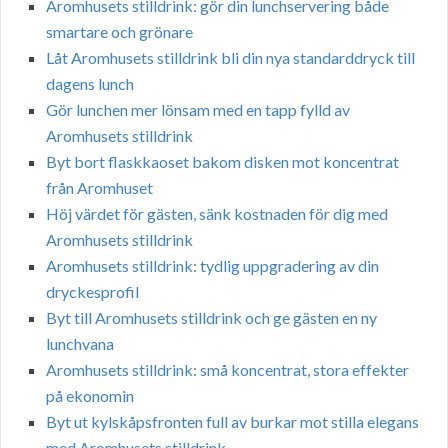
Aromhusets stilldrink: gör din lunchservering både
smartare och grönare
Låt Aromhusets stilldrink bli din nya standarddryck till
dagens lunch
Gör lunchen mer lönsam med en tapp fylld av
Aromhusets stilldrink
Byt bort flaskkaoset bakom disken mot koncentrat
från Aromhuset
Höj värdet för gästen, sänk kostnaden för dig med
Aromhusets stilldrink
Aromhusets stilldrink: tydlig uppgradering av din
dryckesprofil
Byt till Aromhusets stilldrink och ge gästen en ny
lunchvana
Aromhusets stilldrink: små koncentrat, stora effekter
på ekonomin
Byt ut kylskåpsfronten full av burkar mot stilla elegans
med Aromhusets stilldrink