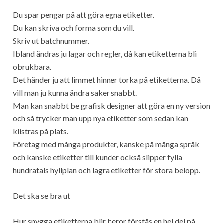
Du spar pengar på att göra egna etiketter.
Du kan skriva och forma som du vill.
Skriv ut batchnummer.
Ibland ändras ju lagar och regler, då kan etiketterna bli
obrukbara.
Det händer ju att limmet hinner torka på etiketterna. Då
vill man ju kunna ändra saker snabbt.
Man kan snabbt be grafisk designer att göra en ny version
och så trycker man upp nya etiketter som sedan kan
klistras på plats.
Företag med många produkter, kanske på många språk
och kanske etiketter till kunder också slipper fylla
hundratals hyllplan och lagra etiketter för stora belopp.
Det ska se bra ut
Hur snygga etiketterna blir beror förstås en hel del på