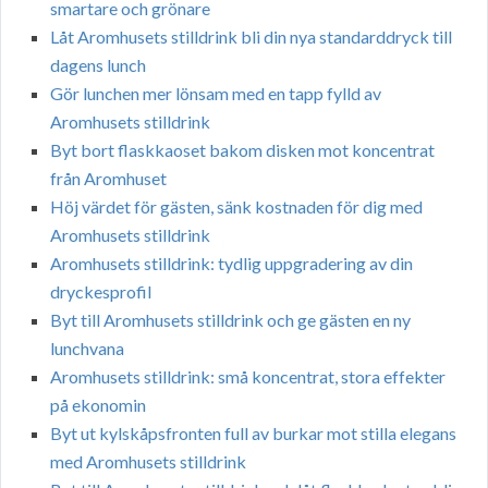
smartare och grönare
Låt Aromhusets stilldrink bli din nya standarddryck till
dagens lunch
Gör lunchen mer lönsam med en tapp fylld av
Aromhusets stilldrink
Byt bort flaskkaoset bakom disken mot koncentrat
från Aromhuset
Höj värdet för gästen, sänk kostnaden för dig med
Aromhusets stilldrink
Aromhusets stilldrink: tydlig uppgradering av din
dryckesprofil
Byt till Aromhusets stilldrink och ge gästen en ny
lunchvana
Aromhusets stilldrink: små koncentrat, stora effekter
på ekonomin
Byt ut kylskåpsfronten full av burkar mot stilla elegans
med Aromhusets stilldrink