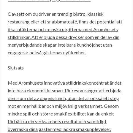
Oavsett om du driver en trendig bistro, klassisk
restaurang eller ett snabbmatcafé, finns det potential att
öka intäkterna och minska utgifterna med Aromhusets
stilldrinkar. Att erbjuda dessa drycker som en del av din
menyerbjudande skapar inte bara kundnöjdhet utan
engagerar också gästernas nyfikenhet.
Slutsats
Med Aromhusets innovativa stilldrinkskoncentrat är det
inte bara ekonomiskt smart för restauranger att erbjuda
dem som del av dagens lunch, utan det är också ett steg
mot en mer hållbar och miljövänlig verksamhet. Genom
mindre spill och större smakflexibilitet kan du enkelt
förbättra din verksamhets resultat och samtidigt
överraska dina gäster med läckra smakupplevelser.