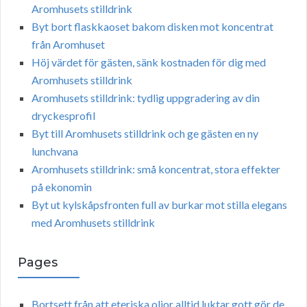
Aromhusets stilldrink
Byt bort flaskkaoset bakom disken mot koncentrat
från Aromhuset
Höj värdet för gästen, sänk kostnaden för dig med
Aromhusets stilldrink
Aromhusets stilldrink: tydlig uppgradering av din
dryckesprofil
Byt till Aromhusets stilldrink och ge gästen en ny
lunchvana
Aromhusets stilldrink: små koncentrat, stora effekter
på ekonomin
Byt ut kylskåpsfronten full av burkar mot stilla elegans
med Aromhusets stilldrink
Pages
Bortsett från att eteriska oljor alltid luktar gott gör de