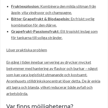
Fruktexplosion:
Kombinera den milda sötman från
äpple, vita vindruvor och champagne.
Bitter Grapefrukt & Blodapelsin:
En friskt syrlig
kombination för den djärve.
Grapefrukt-Passionsfrukt:
Ett tropiskt inslag som
för tankarna till soliga stränder.
Löser praktiska problem
En gång i tiden innebar servering av drycker mycket
bekymmer med hantering av flaskor och burkar – något
som kan vara logistiskt utmanande och kostsamt.
Aromhusets stilldrinkskoncentrat löser detta. De är enkla
att lagra och blanda, vilket reducerar både avfall och
arbetsbörda.
Var finns möjligheterna?