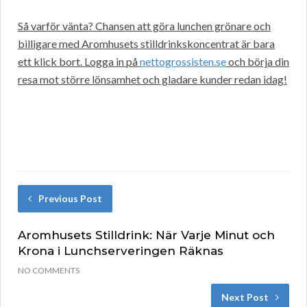
Så varför vänta? Chansen att göra lunchen grönare och
billigare med Aromhusets stilldrinkskoncentrat är bara
ett klick bort. Logga in på
nettogrossisten.se
och börja din
resa mot större lönsamhet och gladare kunder redan idag!
Previous Post
Aromhusets Stilldrink: När Varje Minut och
Krona i Lunchserveringen Räknas
NO COMMENTS
Next Post