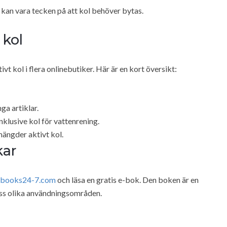
 kan vara tecken på att kol behöver bytas.
 kol
vt kol i flera onlinebutiker. Här är en kort översikt:
a artiklar.
lusive kol för vattenrening.
ängder aktivt kol.
kar
books24-7.com
och läsa en gratis e-bok. Den boken är en
dess olika användningsområden.