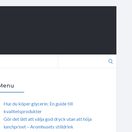
Search
for:
Menu
Hur du köper glycerin: En guide till
kvalitetsprodukter
Gör det lätt att välja god dryck utan att höja
lunchpriset – Aromhusets stilldrink