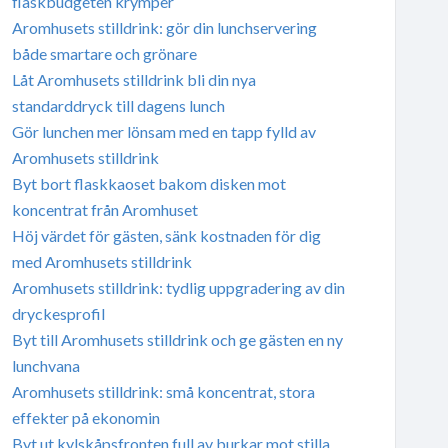
flaskbudgeten krymper
Aromhusets stilldrink: gör din lunchservering
både smartare och grönare
Låt Aromhusets stilldrink bli din nya
standarddryck till dagens lunch
Gör lunchen mer lönsam med en tapp fylld av
Aromhusets stilldrink
Byt bort flaskkaoset bakom disken mot
koncentrat från Aromhuset
Höj värdet för gästen, sänk kostnaden för dig
med Aromhusets stilldrink
Aromhusets stilldrink: tydlig uppgradering av din
dryckesprofil
Byt till Aromhusets stilldrink och ge gästen en ny
lunchvana
Aromhusets stilldrink: små koncentrat, stora
effekter på ekonomin
Byt ut kylskåpsfronten full av burkar mot stilla