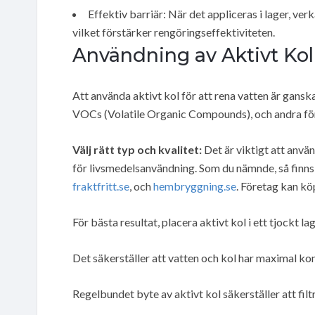
Effektiv barriär: När det appliceras i lager, ve
vilket förstärker rengöringseffektiviteten.
Användning av Aktivt Kol
Att använda aktivt kol för att rena vatten är gansk
VOCs (Volatile Organic Compounds), och andra föro
Välj rätt typ och kvalitet:
Det är viktigt att använ
för livsmedelsanvändning. Som du nämnde, så finns 
fraktfritt.se
, och
hembryggning.se
. Företag kan kö
För bästa resultat, placera aktivt kol i ett tjockt lage
Det säkerställer att vatten och kol har maximal ko
Regelbundet byte av aktivt kol säkerställer att fil