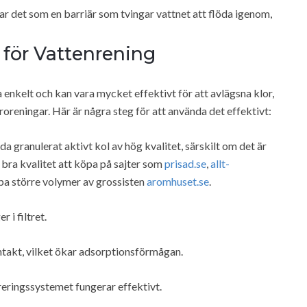
rkar det som en barriär som tvingar vattnet att flöda igenom,
 för Vattenrening
a enkelt och kan vara mycket effektivt för att avlägsna klor,
reningar. Här är några steg för att använda det effektivt:
da granulerat aktivt kol av hög kvalitet, särskilt om det är
bra kvalitet att köpa på sajter som
prisad.se
,
allt-
pa större volymer av grossisten
aromhuset.se
.
r i filtret.
ntakt, vilket ökar adsorptionsförmågan.
treringssystemet fungerar effektivt.