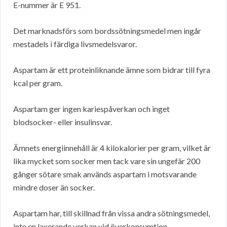
E-nummer är E 951.
Det marknadsförs som bordssötningsmedel men ingår
mestadels i färdiga livsmedelsvaror.
Aspartam är ett proteinliknande ämne som bidrar till fyra
kcal per gram.
Aspartam ger ingen kariespåverkan och inget
blodsocker- eller insulinsvar.
Ämnets energiinnehåll är 4 kilokalorier per gram, vilket är
lika mycket som socker men tack vare sin ungefär 200
gånger sötare smak används aspartam i motsvarande
mindre doser än socker.
Aspartam har, till skillnad från vissa andra sötningsmedel,
inte en laxerande verkan vid överkonsumtion