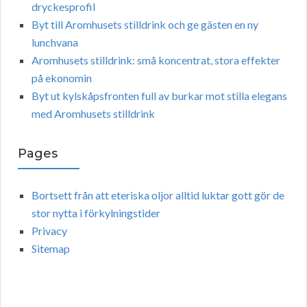
dryckesprofil
Byt till Aromhusets stilldrink och ge gästen en ny
lunchvana
Aromhusets stilldrink: små koncentrat, stora effekter
på ekonomin
Byt ut kylskåpsfronten full av burkar mot stilla elegans
med Aromhusets stilldrink
Pages
Bortsett från att eteriska oljor alltid luktar gott gör de
stor nytta i förkylningstider
Privacy
Sitemap