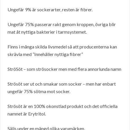
Ungefär 9% är sockerarter, resten är fibrer.
Ungefär 75% passerar rakt genom kroppen, övriga blir
mat åt nyttiga bakterier i tarmsystemet.
Finns i många skilda livsmedel så att producenterna kan
skrävla med ”Innehåller nyttiga fibrer”
StröSöt – som strösocker men med flera annorlunda namn
Strösöt ser ut och smakar som socker – men har enbart
ungefär 75% sötma mot socker.
Strösöt är en 100% okonstlad produkt och det officiella
namnet är Erytritol.
Säljs under en mängd olika varumärken,