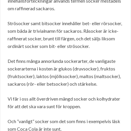
innehållsförteckningar används termen socker mestadels
om raffinerad sackaros.
Strösocker samt bitsocker innehåller bet- eller rörsocker,
som båda är trivialnamn för sackaros. Råsocker är icke-
raffinerat socker, brunt till färgen, och det säljs liksom
ordinärt socker som bit- eller strösocker.
Det finns många annorlunda sockerarter, de vanligaste
sockerarterna i kosten är glukos (druvsocker), fruktos
(fruktsocker), laktos (mjölksocker), maltos (maltsocker),
sackaros (rör- eller betsocker) och stärkelse.
Vi får i oss allt överdriven mängd socker och kolhydrater
för att det ska vara sunt för kroppen.
Och ”vanligt” socker som det som finns i exempelvis läsk
som Coca Cola är inte sunt.