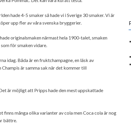
verka Pommac. Det kan vara kul att testa.
världen hade 4-5 smaker så hade vi i Sverige 30 smaker. Vi är
öper upp fler av våra svenska bryggerier.
s hade originalsmaken närmast hela 1900-talet, smaken
som för smaken vidare.
a idag. Båda är en fruktchampagne, en läsk av
h Champis är samma sak när det kommer till
Det är möjligt att Pripps hade den mest uppskattade
t finns många olika varianter av cola men Coca cola är nog
r bättre.