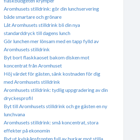
flaskbudgeten krymper
Aromhusets stilldrink: gör din lunchservering
både smartare och grönare
Låt Aromhusets stilldrink bli din nya
standarddryck till dagens lunch
Gör lunchen mer lönsam med en tapp fylld av
Aromhusets stilldrink
Byt bort flaskkaoset bakom disken mot
koncentrat från Aromhuset
Höj värdet för gästen, sänk kostnaden för dig
med Aromhusets stilldrink
Aromhusets stilldrink: tydlig uppgradering av din
dryckesprofil
Byt till Aromhusets stilldrink och ge gästen en ny
lunchvana
Aromhusets stilldrink: små koncentrat, stora
effekter på ekonomin
Byt ut kylskåpsfronten full av burkar mot stilla