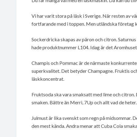
Du får många val med en läskmaskin. Då kan du till
Vi har varit stora på läsk i Sverige. När resten av 
fortfarande med i toppen. Men utländska företag k
Sockerdricka skapas av päron och citron. Saturnu
hade produktnummer L104. Idag är det Aromhuset 
Champis och Pommac är de närmaste konkurrentern
superkvalitet. Det betyder Champagne. Fruktis oc
läskkoncentrat.
Fruktsoda ska vara smaksatt med lime och citron. 
smaken. Bättre än Merri, 7Up och allt vad de heter.
Julmust är lika svenskt som regn på midsommar. De
den mest kända. Andra menar att Cuba Cola smaka