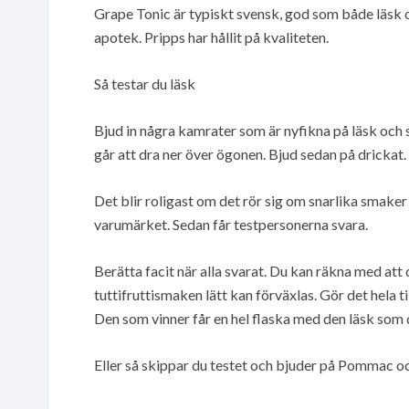
Grape Tonic är typiskt svensk, god som både läsk o
apotek. Pripps har hållit på kvaliteten.
Så testar du läsk
Bjud in några kamrater som är nyfikna på läsk och
går att dra ner över ögonen. Bjud sedan på dricka
Det blir roligast om det rör sig om snarlika smaker 
varumärket. Sedan får testpersonerna svara.
Berätta facit när alla svarat. Du kan räkna med a
tuttifruttismaken lätt kan förväxlas. Gör det hela ti
Den som vinner får en hel flaska med den läsk som d
Eller så skippar du testet och bjuder på Pommac oc