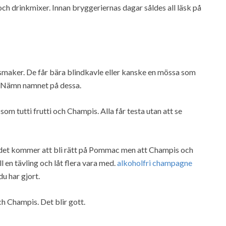
ch drinkmixer. Innan bryggeriernas dagar såldes all läsk på
 smaker. De får bära blindkavle eller kanske en mössa som
t. Nämn namnet på dessa.
som tutti frutti och Champis. Alla får testa utan att se
tt det kommer att bli rätt på Pommac men att Champis och
ll en tävling och låt flera vara med.
alkoholfri champagne
u har gjort.
h Champis. Det blir gott.