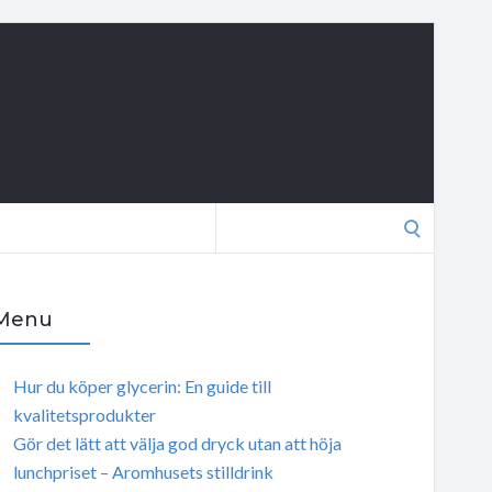
Search
for:
Menu
Hur du köper glycerin: En guide till
kvalitetsprodukter
Gör det lätt att välja god dryck utan att höja
lunchpriset – Aromhusets stilldrink