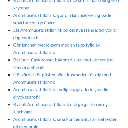
Byt till Aromhusets stilldrink och se hur flaskbudgeten
krymper
Aromhusets stilldrink: gör din lunchservering både
smartare och grönare
Låt Aromhusets stilldrink bli din nya standarddryck till
dagens lunch
Gör lunchen mer lönsam med en tapp fylld av
Aromhusets stilldrink
Byt bort flaskkaoset bakom disken mot koncentrat
från Aromhuset
Höj värdet för gästen, sänk kostnaden för dig med
Aromhusets stilldrink
Aromhusets stilldrink: tydlig uppgradering av din
dryckesprofil
Byt till Aromhusets stilldrink och ge gästen en ny
lunchvana
Aromhusets stilldrink: små koncentrat, stora effekter
på ekonomin