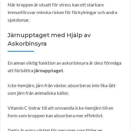
När kroppen är utsatt för stress kan ett starkare
immunförsvar minska risken för förkylningar och andra
sjukdomar.
Järnupptaget med Hjälp av
Askorbinsyra
En annan viktig funktion av askorbinsyra är dess förmåga
att förbättra
järnupptaget
.
Icke-hemjärn, järn från växter, absorberas inte lika lätt
som järn från animaliska källor.
Vitamin C bidrar till att omvandla icke-hemjärn till en
form som kroppen kan absorbera mer effektivt.
Detta är extra viktigt för personer som följer en