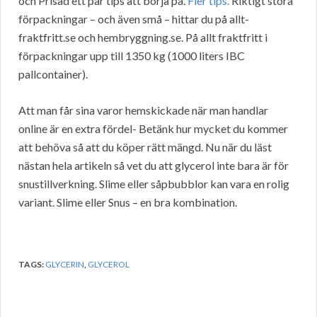
och Prisad ett par tips att börja på.
Fler tips.
Riktigt stora
förpackningar – och även små – hittar du på allt-
fraktfritt.se och hembryggning.se. På allt fraktfritt i
förpackningar upp till 1350 kg (1000 liters IBC
pallcontainer).
Att man får sina varor hemskickade när man handlar
online är en extra fördel- Betänk hur mycket du kommer
att behöva så att du köper rätt mängd. Nu när du läst
nästan hela artikeln så vet du att glycerol inte bara är för
snustillverkning. Slime eller såpbubblor kan vara en rolig
variant. Slime eller Snus – en bra kombination.
TAGS:
GLYCERIN
,
GLYCEROL