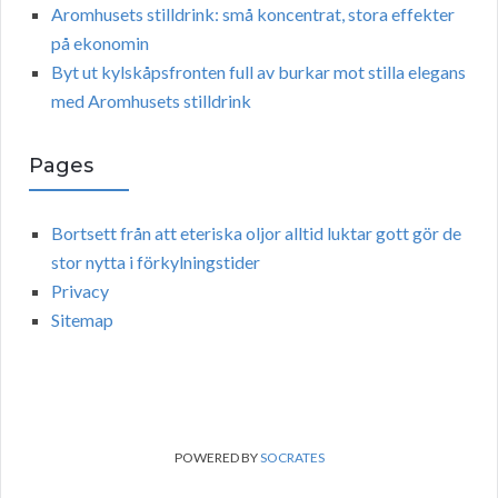
Aromhusets stilldrink: små koncentrat, stora effekter
på ekonomin
Byt ut kylskåpsfronten full av burkar mot stilla elegans
med Aromhusets stilldrink
Pages
Bortsett från att eteriska oljor alltid luktar gott gör de
stor nytta i förkylningstider
Privacy
Sitemap
POWERED BY
SOCRATES