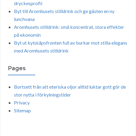
dryckesprofil
Byt till Aromhusets stilldrink och ge gästen en ny
lunchvana
Aromhusets stilldrink: små koncentrat, stora effekter
på ekonomin
Byt ut kylskåpsfronten full av burkar mot stilla elegans
med Aromhusets stilldrink
Pages
Bortsett från att eteriska oljor alltid luktar gott gör de
stor nytta i förkylningstider
Privacy
Sitemap