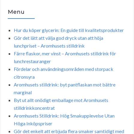
Menu
Hur du köper glycerin: En guide till kvalitetsprodukter
Gör det lätt att välja god dryck utan att höja
lunchpriset – Aromhusets stilldrink
Färre flaskor, mer vinst – Aromhusets stilldrink för
lunchrestauranger
Fördelar och användningsområden med storpack
citronsyra
Aromhusets stilldrink: byt pantflaskan mot bättre
marginal
Byt ut allt onödigt emballage mot Aromhusets
stilldrinkkoncentrat
Aromhusets Stilldrink: Hög Smakupplevelse Utan
Höga Inköpspriser
Gör det enkelt att erbjuda flera smaker samtidigt med