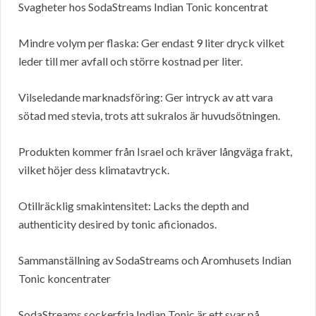
Svagheter hos SodaStreams Indian Tonic koncentrat
Mindre volym per flaska: Ger endast 9 liter dryck vilket
leder till mer avfall och större kostnad per liter.
Vilseledande marknadsföring: Ger intryck av att vara
sötad med stevia, trots att sukralos är huvudsötningen.
Produkten kommer från Israel och kräver långväga frakt,
vilket höjer dess klimatavtryck.
Otillräcklig smakintensitet: Lacks the depth and
authenticity desired by tonic aficionados.
Sammanställning av SodaStreams och Aromhusets Indian
Tonic koncentrater
SodaStreams sockerfria Indian Tonic är ett svar på