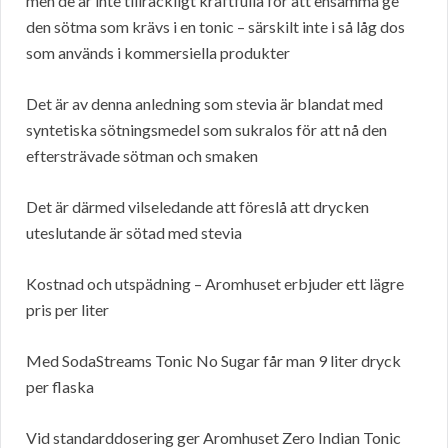
men de är inte tillräckligt kraftfulla för att ensamma ge
den sötma som krävs i en tonic – särskilt inte i så låg dos
som används i kommersiella produkter
Det är av denna anledning som stevia är blandat med
syntetiska sötningsmedel som sukralos för att nå den
eftersträvade sötman och smaken
Det är därmed vilseledande att föreslå att drycken
uteslutande är sötad med stevia
Kostnad och utspädning – Aromhuset erbjuder ett lägre
pris per liter
Med SodaStreams Tonic No Sugar får man 9 liter dryck
per flaska
Vid standarddosering ger Aromhuset Zero Indian Tonic