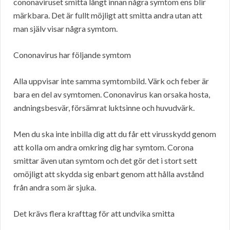
cononaviruset smitta långt innan några symtom ens blir
märkbara. Det är fullt möjligt att smitta andra utan att
man själv visar några symtom.
Cononavirus har följande symtom
Alla uppvisar inte samma symtombild. Värk och feber är
bara en del av symtomen. Cononavirus kan orsaka hosta,
andningsbesvär, försämrat luktsinne och huvudvärk.
Men du ska inte inbilla dig att du får ett virusskydd genom
att kolla om andra omkring dig har symtom. Corona
smittar även utan symtom och det gör det i stort sett
omöjligt att skydda sig enbart genom att hålla avstånd
från andra som är sjuka.
Det krävs flera krafttag för att undvika smitta