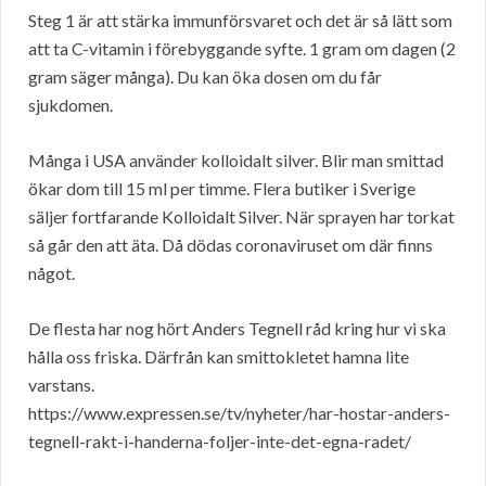
Steg 1 är att stärka immunförsvaret och det är så lätt som
att ta C-vitamin i förebyggande syfte. 1 gram om dagen (2
gram säger många). Du kan öka dosen om du får
sjukdomen.
Många i USA använder kolloidalt silver. Blir man smittad
ökar dom till 15 ml per timme. Flera butiker i Sverige
säljer fortfarande Kolloidalt Silver. När sprayen har torkat
så går den att äta. Då dödas coronaviruset om där finns
något.
De flesta har nog hört Anders Tegnell råd kring hur vi ska
hålla oss friska. Därfrån kan smittokletet hamna lite
varstans.
https://www.expressen.se/tv/nyheter/har-hostar-anders-
tegnell-rakt-i-handerna-foljer-inte-det-egna-radet/